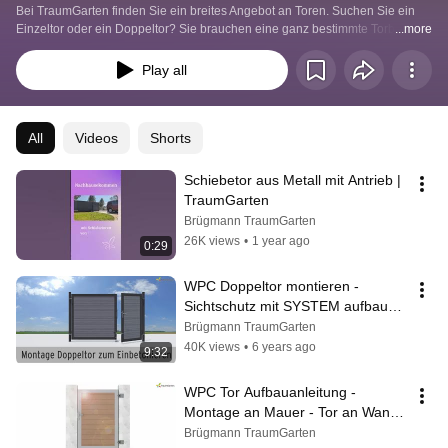
Bei TraumGarten finden Sie ein breites Angebot an Toren. Suchen Sie ein 
Einzeltor oder ein Doppeltor? Sie brauchen eine ganz bestimmte Torbreite? 
...more
Play all
All
Videos
Shorts
Schiebetor aus Metall mit Antrieb | 
TraumGarten
Brügmann TraumGarten
26K views
•
1 year ago
0:29
WPC Doppeltor montieren - 
Sichtschutz mit SYSTEM aufbauen 
| TraumGarten
Brügmann TraumGarten
40K views
•
6 years ago
9:32
WPC Tor Aufbauanleitung - 
Montage an Mauer - Tor an Wand | 
TraumGarten
Brügmann TraumGarten