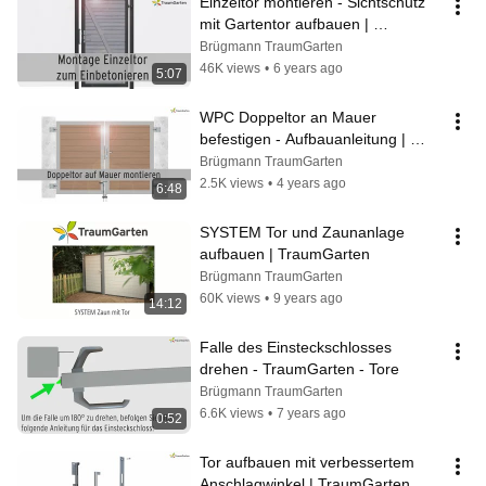
Einzeltor montieren - Sichtschutz 
mit Gartentor aufbauen | 
TraumGarten
Brügmann TraumGarten
46K views
•
6 years ago
5:07
WPC Doppeltor an Mauer 
befestigen - Aufbauanleitung | 
TraumGarten
Brügmann TraumGarten
2.5K views
•
4 years ago
6:48
SYSTEM Tor und Zaunanlage 
aufbauen | TraumGarten
Brügmann TraumGarten
60K views
•
9 years ago
14:12
Falle des Einsteckschlosses 
drehen - TraumGarten - Tore
Brügmann TraumGarten
6.6K views
•
7 years ago
0:52
Tor aufbauen mit verbessertem 
Anschlagwinkel | TraumGarten