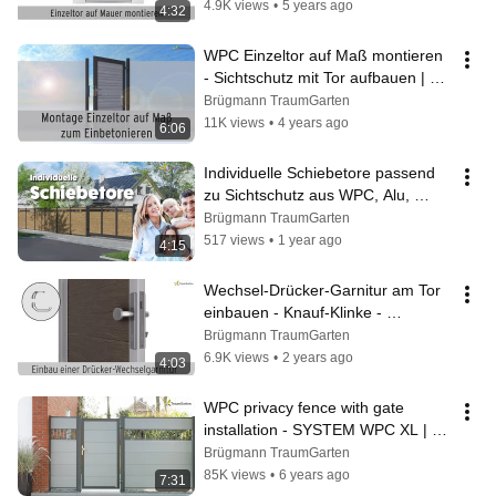
4.9K views
•
5 years ago
4:32
WPC Einzeltor auf Maß montieren 
- Sichtschutz mit Tor aufbauen | 
TraumGarten
Brügmann TraumGarten
11K views
•
4 years ago
6:06
Individuelle Schiebetore passend 
zu Sichtschutz aus WPC, Alu, 
Rhombus, Thermoholz | 
Brügmann TraumGarten
TraumGarten
517 views
•
1 year ago
4:15
Wechsel-Drücker-Garnitur am Tor 
einbauen - Knauf-Klinke - 
Sichtschutz - Tor | TraumGarten
Brügmann TraumGarten
6.9K views
•
2 years ago
4:03
WPC privacy fence with gate 
installation - SYSTEM WPC XL | 
TraumGarten
Brügmann TraumGarten
85K views
•
6 years ago
7:31