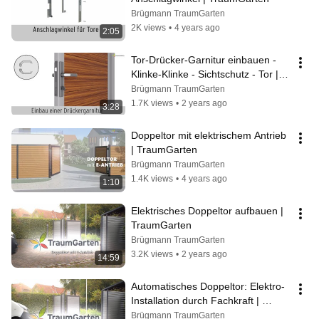
Brügmann TraumGarten
2K views
•
4 years ago
2:05
Tor-Drücker-Garnitur einbauen - 
Klinke-Klinke - Sichtschutz - Tor | 
TraumGarten
Brügmann TraumGarten
1.7K views
•
2 years ago
3:28
Doppeltor mit elektrischem Antrieb 
| TraumGarten
Brügmann TraumGarten
1.4K views
•
4 years ago
1:10
Elektrisches Doppeltor aufbauen | 
TraumGarten
Brügmann TraumGarten
3.2K views
•
2 years ago
14:59
Automatisches Doppeltor: Elektro-
Installation durch Fachkraft | 
TraumGarten
Brügmann TraumGarten