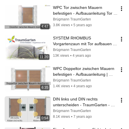
WPC Tor zwischen Mauern 
befestigen - Aufbauanleitung Tor | 
TraumGarten
Brügmann TraumGarten
3.8K views
•
5 years ago
4:47
SYSTEM RHOMBUS 
Vorgartenzaun mit Tor aufbauen | 
TraumGarten
Brügmann TraumGarten
13K views
•
4 years ago
11:20
WPC Doppeltor zwischen Mauern 
befestigen - Aufbauanleitung | 
TraumGarten
Brügmann TraumGarten
1.4K views
•
4 years ago
6:35
DIN links und DIN rechts 
unterscheiden - TraumGarten - 
Sichtschutz - Tore
Brügmann TraumGarten
8.1K views
•
7 years ago
0:54