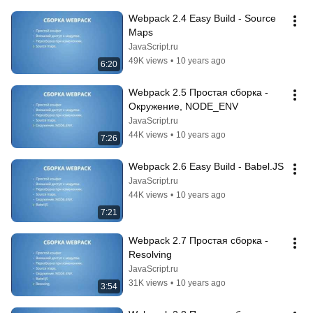
Webpack 2.4 Easy Build - Source 
Maps
JavaScript.ru
49K views
•
10 years ago
6:20
Webpack 2.5 Простая сборка - 
Окружение, NODE_ENV
JavaScript.ru
44K views
•
10 years ago
7:26
Webpack 2.6 Easy Build - Babel.JS
JavaScript.ru
44K views
•
10 years ago
7:21
Webpack 2.7 Простая сборка - 
Resolving
JavaScript.ru
31K views
•
10 years ago
3:54