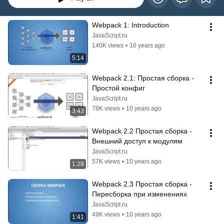
Webpack 1: Introduction
JavaScript.ru
140K views
•
10 years ago
5:14
Webpack 2.1: Простая сборка - 
Простой конфиг
JavaScript.ru
78K views
•
10 years ago
3:43
Webpack 2.2 Простая сборка - 
Внешний доступ к модулям
JavaScript.ru
57K views
•
10 years ago
1:28
Webpack 2.3 Простая сборка - 
Пересборка при изменениях
JavaScript.ru
49K views
•
10 years ago
1:41