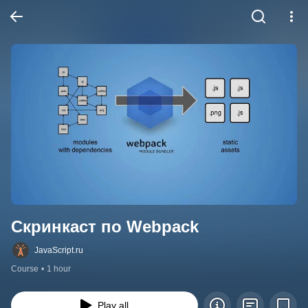
Скринкаст по Webpack
JavaScript.ru
Course
•
1 hour
Play all