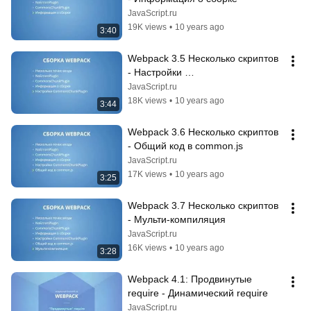
JavaScript.ru
19K views
•
10 years ago
3:40
Webpack 3.5 Несколько скриптов 
- Настройки 
CommonsChunkPlugin
JavaScript.ru
18K views
•
10 years ago
3:44
Webpack 3.6 Несколько скриптов 
- Общий код в common.js
JavaScript.ru
17K views
•
10 years ago
3:25
Webpack 3.7 Несколько скриптов 
- Мульти-компиляция
JavaScript.ru
16K views
•
10 years ago
3:28
Webpack 4.1: Продвинутые 
require - Динамический require
JavaScript.ru