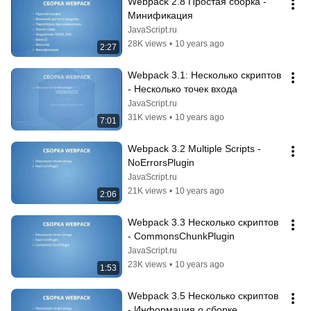
Webpack 2.8 Простая сборка - 
Минификация
JavaScript.ru
28K views
•
10 years ago
2:27
Webpack 3.1: Несколько скриптов 
- Несколько точек входа
JavaScript.ru
31K views
•
10 years ago
7:01
Webpack 3.2 Multiple Scripts - 
NoErrorsPlugin
JavaScript.ru
21K views
•
10 years ago
2:06
Webpack 3.3 Несколько скриптов 
- CommonsChunkPlugin
JavaScript.ru
23K views
•
10 years ago
1:53
Webpack 3.5 Несколько скриптов 
- Информация о сборке