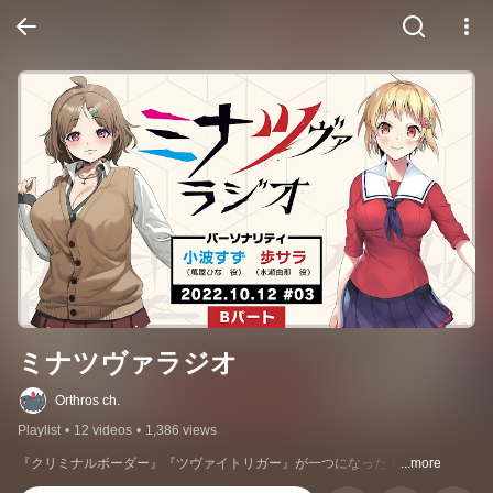
ミナツヴァラジオ
Orthros ch.
Playlist
•
12 videos
•
1,386 views
『クリミナルボーダー』『ツヴァイトリガー』が一つになった！
...more