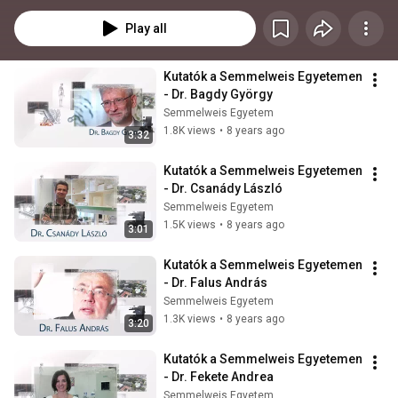
vagy arról, hogy mit jelent számára, hogy a Semmelweis Egyetem 
munkatársa.
Play all
Kutatók a Semmelweis Egyetemen 
- Dr. Bagdy György
Semmelweis Egyetem
1.8K views
•
8 years ago
3:32
Kutatók a Semmelweis Egyetemen 
- Dr. Csanády László
Semmelweis Egyetem
1.5K views
•
8 years ago
3:01
Kutatók a Semmelweis Egyetemen 
- Dr. Falus András
Semmelweis Egyetem
1.3K views
•
8 years ago
3:20
Kutatók a Semmelweis Egyetemen 
- Dr. Fekete Andrea
Semmelweis Egyetem