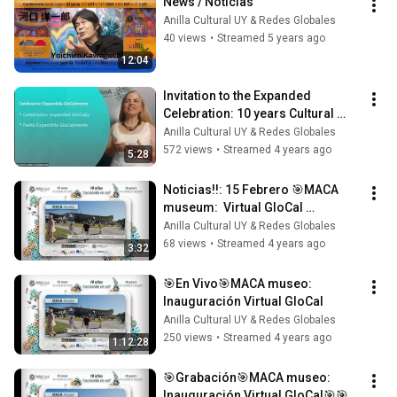
News / Noticias
Anilla Cultural UY & Redes Globales
40 views
•
Streamed 5 years ago
12:04
Invitation to the Expanded 
Celebration: 10 years Cultural 
Ring UY & Global Networks
Anilla Cultural UY & Redes Globales
572 views
•
Streamed 4 years ago
5:28
Noticias!!: 15 Febrero 🎯MACA 
museum:  Virtual GloCal 
Inauguration
Anilla Cultural UY & Redes Globales
68 views
•
Streamed 4 years ago
3:32
🎯En Vivo🎯MACA museo: 
Inauguración Virtual GloCal
Anilla Cultural UY & Redes Globales
250 views
•
Streamed 4 years ago
1:12:28
🎯Grabación🎯MACA museo: 
Inauguración Virtual GloCal🎯🎯