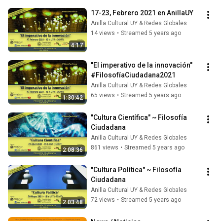
17-23, Febrero 2021 en AnillaUY
Anilla Cultural UY & Redes Globales
14 views
•
Streamed 5 years ago
4:17
"El imperativo de la innovación" 
#FilosofíaCiudadana2021
Anilla Cultural UY & Redes Globales
65 views
•
Streamed 5 years ago
1:30:42
"Cultura Científica" ~ Filosofía 
Ciudadana
Anilla Cultural UY & Redes Globales
861 views
•
Streamed 5 years ago
2:08:36
"Cultura Política" ~ Filosofía 
Ciudadana
Anilla Cultural UY & Redes Globales
72 views
•
Streamed 5 years ago
2:03:48