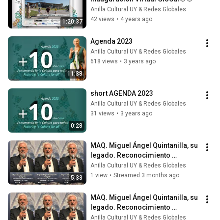
Anilla Cultural UY & Redes Globales
42 views
•
4 years ago
1:20:37
Agenda 2023
Anilla Cultural UY & Redes Globales
618 views
•
3 years ago
11:38
short AGENDA 2023
Anilla Cultural UY & Redes Globales
31 views
•
3 years ago
0:28
MAQ. Miguel Ángel Quintanilla, su 
legado. Reconocimiento 
Iberoamericano
Anilla Cultural UY & Redes Globales
1 view
•
Streamed 3 months ago
5:33
MAQ. Miguel Ángel Quintanilla, su 
legado. Reconocimiento 
Iberoamericano.
Anilla Cultural UY & Redes Globales