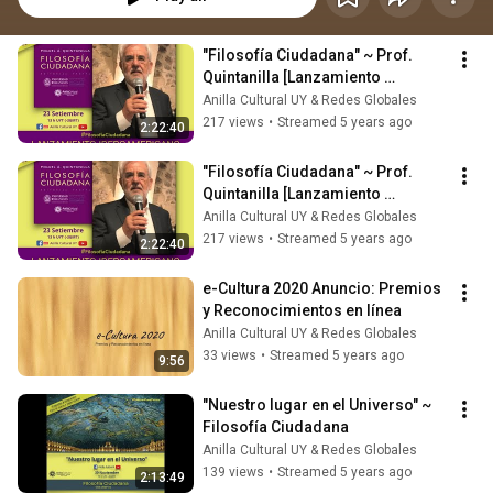
"Filosofía Ciudadana" ~ Prof. 
Quintanilla [Lanzamiento 
Iberoamericano]
Anilla Cultural UY & Redes Globales
217 views
•
Streamed 5 years ago
2:22:40
"Filosofía Ciudadana" ~ Prof. 
Quintanilla [Lanzamiento 
Iberoamericano]
Anilla Cultural UY & Redes Globales
217 views
•
Streamed 5 years ago
2:22:40
e-Cultura 2020 Anuncio: Premios 
y Reconocimientos en línea
Anilla Cultural UY & Redes Globales
33 views
•
Streamed 5 years ago
9:56
"Nuestro lugar en el Universo" ~ 
Filosofía Ciudadana
Anilla Cultural UY & Redes Globales
139 views
•
Streamed 5 years ago
2:13:49