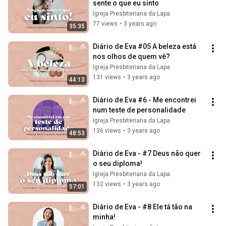
sente o que eu sinto
Igreja Presbiteriana da Lapa
77 views
•
3 years ago
35:35
Diário de Eva #05 A beleza está 
nos olhos de quem vê?
Igreja Presbiteriana da Lapa
131 views
•
3 years ago
44:13
Diário de Eva #6 - Me encontrei 
num teste de personalidade
Igreja Presbiteriana da Lapa
136 views
•
3 years ago
48:53
Diário de Eva - #7 Deus não quer 
o seu diploma!
Igreja Presbiteriana da Lapa
132 views
•
3 years ago
57:01
Diário de Eva - #8 Ele tá tão na 
minha!