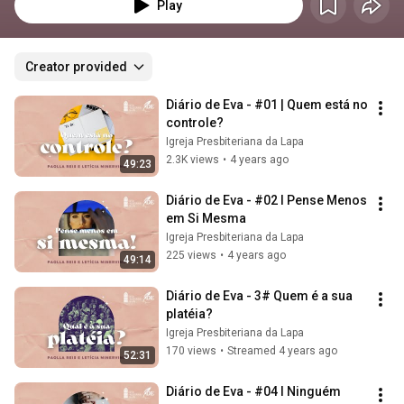
bíblicos para a mulher, oferecendo orientações sobre o papel feminino no 
Play
lar, na igreja e na sociedade, sempre com base em princípios de fé e 
submissão a Deus.
Creator provided
Diário de Eva - #01 | Quem está no 
controle?
Igreja Presbiteriana da Lapa
2.3K views
•
4 years ago
49:23
Diário de Eva - #02 l Pense Menos 
em Si Mesma
Igreja Presbiteriana da Lapa
225 views
•
4 years ago
49:14
Diário de Eva - 3# Quem é a sua 
platéia?
Igreja Presbiteriana da Lapa
170 views
•
Streamed 4 years ago
52:31
Diário de Eva - #04 l Ninguém 