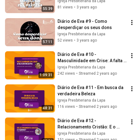
Igreja Presbiteriana da Lapa
81 views
•
3 years ago
55:39
Diário de Eva #9 - Como 
desperdiçar os seus dons
Igreja Presbiteriana da Lapa
52 views
•
3 years ago
57:11
Diário de Eva #10 - 
Masculinidade em Crise: A falta 
de inciativa
Igreja Presbiteriana da Lapa
242 views
•
Streamed 2 years ago
1:09:31
Diário de Eva #11 - Em busca da 
verdadeira Beleza
Igreja Presbiteriana da Lapa
116 views
•
Streamed 2 years ago
48:31
Diário de Eva #12 - 
Relacionamento Cristão: E o 
namoro? com Pastor Alexandre 
Igreja Presbiteriana da Lapa
'Sacha'
151 views
•
Streamed 2 years ago