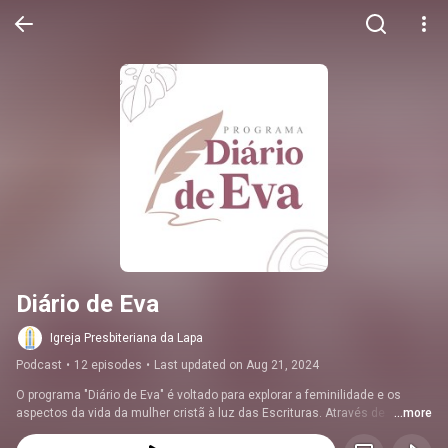
Diário de Eva
Igreja Presbiteriana da Lapa
Podcast
•
12 episodes
•
Last updated on Aug 21, 2024
O programa "Diário de Eva" é voltado para explorar a feminilidade e os 
aspectos da vida da mulher cristã à luz das Escrituras. Através de 
...more
estudos, reflexões e encontros, o programa busca resgatar os valores 