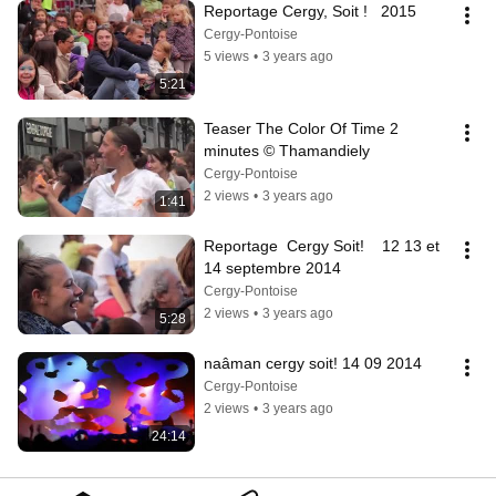
Reportage Cergy, Soit !   2015
Cergy-Pontoise
5 views
•
3 years ago
5:21
Teaser The Color Of Time 2 
minutes © Thamandiely
Cergy-Pontoise
2 views
•
3 years ago
1:41
Reportage  Cergy Soit!    12 13 et 
14 septembre 2014
Cergy-Pontoise
2 views
•
3 years ago
5:28
naâman cergy soit! 14 09 2014
Cergy-Pontoise
2 views
•
3 years ago
24:14