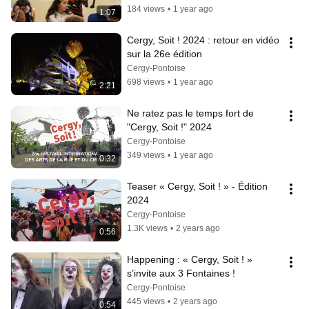
184 views
•
1 year ago
1:07
Cergy, Soit ! 2024 : retour en vidéo 
sur la 26e édition
Cergy-Pontoise
698 views
•
1 year ago
2:21
Ne ratez pas le temps fort de 
"Cergy, Soit !" 2024
Cergy-Pontoise
349 views
•
1 year ago
0:32
Teaser « Cergy, Soit ! » - Édition 
2024
Cergy-Pontoise
1.3K views
•
2 years ago
0:56
Happening : « Cergy, Soit ! » 
s’invite aux 3 Fontaines !
Cergy-Pontoise
445 views
•
2 years ago
0:54