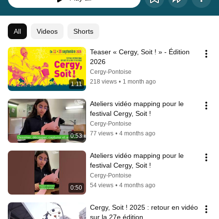
All
Videos
Shorts
Teaser « Cergy, Soit ! » - Édition 
2026
Cergy-Pontoise
218 views
•
1 month ago
1:11
Ateliers vidéo mapping pour le 
festival Cergy, Soit !
Cergy-Pontoise
77 views
•
4 months ago
0:53
Ateliers vidéo mapping pour le 
festival Cergy, Soit !
Cergy-Pontoise
54 views
•
4 months ago
0:50
Cergy, Soit ! 2025 : retour en vidéo 
sur la 27e édition