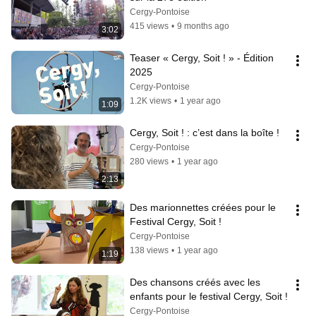
Cergy-Pontoise
415 views
•
9 months ago
3:02
Teaser « Cergy, Soit ! » - Édition 
2025
Cergy-Pontoise
1.2K views
•
1 year ago
1:09
Cergy, Soit ! : c’est dans la boîte !
Cergy-Pontoise
280 views
•
1 year ago
2:13
Des marionnettes créées pour le 
Festival Cergy, Soit !
Cergy-Pontoise
138 views
•
1 year ago
1:19
Des chansons créés avec les 
enfants pour le festival Cergy, Soit !
Cergy-Pontoise