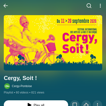
Cergy, Soit !
Cergy-Pontoise
Playlist
•
60 videos
•
821 views
Play all