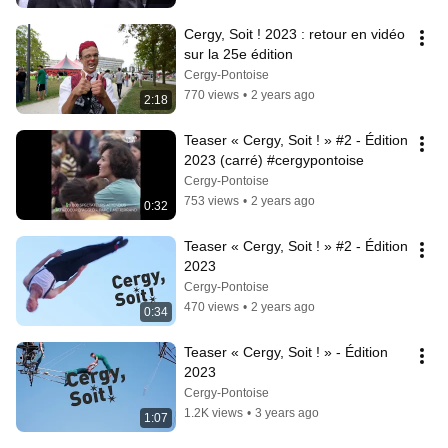
Cergy, Soit ! 2023 : retour en vidéo 
sur la 25e édition
Cergy-Pontoise
770 views
•
2 years ago
2:18
Teaser « Cergy, Soit ! » #2 - Édition 
2023 (carré) #cergypontoise
Cergy-Pontoise
753 views
•
2 years ago
0:32
Teaser « Cergy, Soit ! » #2 - Édition 
2023
Cergy-Pontoise
470 views
•
2 years ago
0:34
Teaser « Cergy, Soit ! » - Édition 
2023
Cergy-Pontoise
1.2K views
•
3 years ago
1:07