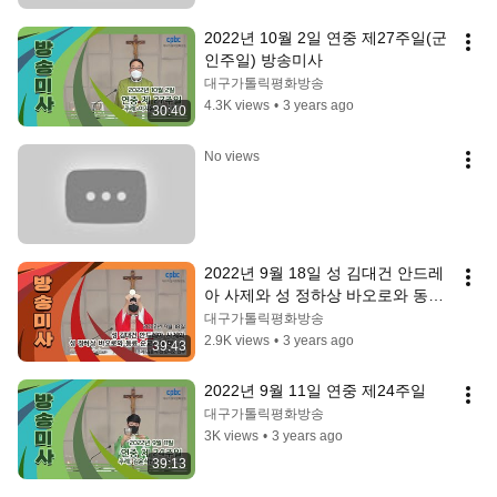
2022년 10월 2일 연중 제27주일(군
인주일) 방송미사
대구가톨릭평화방송
4.3K views
•
3 years ago
30:40
No views
2022년 9월 18일 성 김대건 안드레
아 사제와 성 정하상 바오로와 동료 
순교자들 대축일
대구가톨릭평화방송
2.9K views
•
3 years ago
39:43
2022년 9월 11일 연중 제24주일
대구가톨릭평화방송
3K views
•
3 years ago
39:13