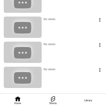
No views
No views
No views
Library
Home
Shorts