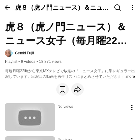
虎８（虎ノ門ニュース）＆ニュー
ス女子（毎月曜22時から東京MX
虎８（虎ノ門ニュース）＆
テレビ放送)・DHCシアター（藤
井厳喜出演）
ニュース女子（毎月曜22時
から東京MXテレビ放送)・
Gemki Fujii
Playlist
•
9 videos
•
18,871 views
DHCシアター（藤井厳喜出
毎週月曜22時から東京MXテレビで放送の「ニュース女子」に準レギュラー出
演しています。出演回の動画を再生リストにまとめさせていただきます。
...more
演）
No views
No views