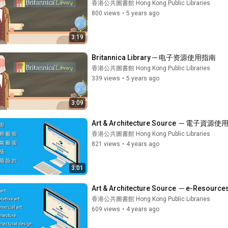
香港公共圖書館 Hong Kong Public Libraries
800 views
•
5 years ago
3:19
Britannica Library ─ 电子资源使用指南
香港公共圖書館 Hong Kong Public Libraries
339 views
•
5 years ago
3:09
Art & Architecture Source  ─ 電子資源
香港公共圖書館 Hong Kong Public Libraries
821 views
•
4 years ago
3:01
Art & Architecture Source  ─ e-Resource
香港公共圖書館 Hong Kong Public Libraries
609 views
•
4 years ago