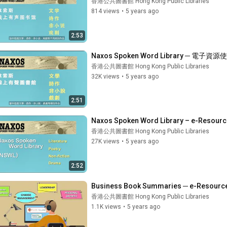
香港公共圖書館 Hong Kong Public Libraries
814 views
•
5 years ago
2:53
Naxos Spoken Word Library ─ 電子資
香港公共圖書館 Hong Kong Public Libraries
32K views
•
5 years ago
2:51
Naxos Spoken Word Library – e-Resourc
香港公共圖書館 Hong Kong Public Libraries
27K views
•
5 years ago
2:52
Business Book Summaries ─ e-Resource
香港公共圖書館 Hong Kong Public Libraries
1.1K views
•
5 years ago