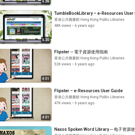
4:36
TumbleBookLibrary – e-Resources User
香港公共圖書館 Hong Kong Public Libraries
48K views
•
6 years ago
4:20
Flipster ─ 電子資源使用指南
香港公共圖書館 Hong Kong Public Libraries
52K views
•
6 years ago
4:01
Flipster – e-Resources User Guide
香港公共圖書館 Hong Kong Public Libraries
47K views
•
6 years ago
4:01
Naxos Spoken Word Library ─ 电子资