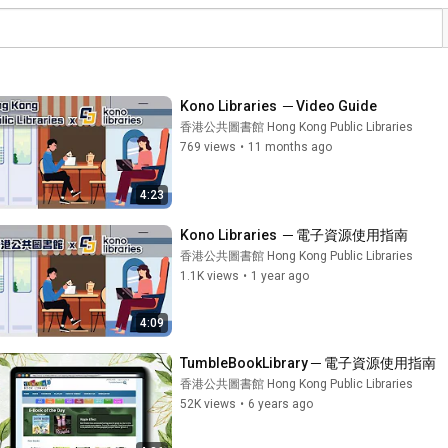
Kono Libraries  ─ Video Guide
香港公共圖書館 Hong Kong Public Libraries
769 views
•
11 months ago
4:23
Kono Libraries  ─ 電子資源使用指南
香港公共圖書館 Hong Kong Public Libraries
1.1K views
•
1 year ago
4:09
TumbleBookLibrary ─ 電子資源使用指南
香港公共圖書館 Hong Kong Public Libraries
52K views
•
6 years ago