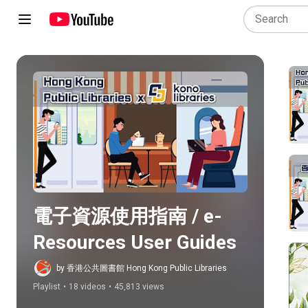
Play all
電子資源使用指南 / e-
Resources User Guides
by 香港公共圖書館 Hong Kong Public Libraries
Playlist
•
18 videos
•
45,813 views