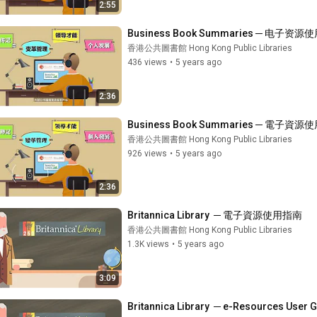
2:55
Business Book Summaries ─ 电子资
香港公共圖書館 Hong Kong Public Libraries
436 views
•
5 years ago
2:36
Business Book Summaries ─ 電子資
香港公共圖書館 Hong Kong Public Libraries
926 views
•
5 years ago
2:36
Britannica Library  ─ 電子資源使用指南
香港公共圖書館 Hong Kong Public Libraries
1.3K views
•
5 years ago
3:09
Britannica Library  ─ e-Resources User 