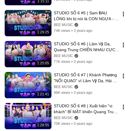
1:15:11
STUDIO SỐ 6 #5 | Sam ĐAU 
LÒNG khi bị nói là CON NGỰA - 
Lâm Vỹ Dạ, Quang Trung KHÔNG 
BEE MUSIC
QUAN TÂM đến Sam
74K views
•
3 years ago
1:29:25
STUDIO SỐ 6 #6 | Lâm Vỹ Dạ, 
Quang Trung CHIẾN NHAU CỰC 
GẮT - "Bé Dâu" Khổng Tú Quỳnh 
BEE MUSIC
xém TÉ SẤP MẶT
77K views
•
3 years ago
1:25:05
STUDIO SỐ 6 #7 | Khánh Phương 
"NỔI QUẠO" vì Lâm Vỹ Dạ, Hải 
Triều HÁT SAI TÔNG Chiếc Khăn 
BEE MUSIC
Gió Ấm
99K views
•
3 years ago
1:21:41
STUDIO SỐ 6 #8 | Xuất hiện "vị 
khách" BÍ MẬT khiến Quang Trung, 
Sam CHẠY BIẾN MẤT khỏi phim 
BEE MUSIC
trường
70K views
•
3 years ago
1:28:55