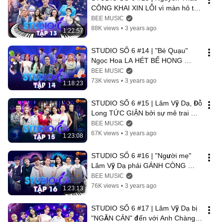
CÔNG KHAI XIN LỖI vì màn hô tên 
Miss Grand làm ba Lâm Vỹ Dạ 
BEE MUSIC
GIẬT MÌNH
88K views
•
3 years ago
1:22:57
STUDIO SỐ 6 #14 | "Bé Quạu" 
Ngọc Hoa LA HÉT BỂ HỌNG 
nhưng bất lực trước sự NGÂY 
BEE MUSIC
NGÔ của Quang Trung
73K views
•
3 years ago
1:18:23
STUDIO SỐ 6 #15 | Lâm Vỹ Dạ, Đỗ 
Long TỨC GIẬN bởi sự mê trai 
đẹp mà PHẢN BỘI đồng đội của 
BEE MUSIC
Lynk Lee
67K views
•
3 years ago
1:23:08
STUDIO SỐ 6 #16 | "Người mẹ" 
Lâm Vỹ Dạ phải GÁNH CÒNG 
LƯNG hai đứa con trai cưng Hải 
BEE MUSIC
Nam và Bê Trần
76K views
•
3 years ago
1:23:13
STUDIO SỐ 6 #17 | Lâm Vỹ Dạ bị 
"NGĂN CẢN" đến với Anh Chàng 