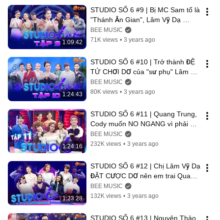
STUDIO SỐ 6 #9 | Bị MC Sam tố là 
"Thánh Ăn Gian", Lâm Vỹ Dạ 
khẳng định mình đã RỬA TAY 
BEE MUSIC
GÁC KIẾM
71K views
•
3 years ago
1:09:42
STUDIO SỐ 6 #10 | Trở thành ĐỆ 
TỬ CHƠI DƠ của "sư phụ" Lâm Vỹ 
Dạ, Anh Tú phải trả một cái giá TƠI 
BEE MUSIC
TẢ
80K views
•
3 years ago
1:24:43
STUDIO SỐ 6 #11 | Quang Trung, 
Cody muốn NO NGANG vì phải ăn 
"CƠM TRÓ" của cặp đôi Lê Lộc 
BEE MUSIC
Tuấn Dũng
232K views
•
3 years ago
1:24:16
STUDIO SỐ 6 #12 | Chị Lâm Vỹ Dạ 
ĐẶT CƯỢC DƠ nên em trai Quang 
Trung quyết tâm CHƠI KHÔNG 
BEE MUSIC
SẠCH
132K views
•
3 years ago
1:23:28
STUDIO SỐ 6 #13 | Nguyên Thảo 