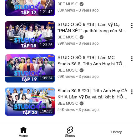
Đẹp Trai một thời Châu Gia Kiệt
BEE MUSIC
83K views
•
3 years ago
1:21:42
STUDIO SỐ 6 #18 | Lâm Vỹ Dạ 
"PHÁN XÉT" gu thời trang của MC 
Sam vì MẶC CÁI MÙNG lên sóng 
BEE MUSIC
truyền hình
89K views
•
3 years ago
1:23:26
STUDIO SỐ 6 #19 | Làm MC 
Studio Số 6, Trần Anh Huy bị TỔN 
THƯƠNG NẶNG vì Lâm Vỹ Dạ 
BEE MUSIC
NGÓ LƠ toàn tập
69K views
•
3 years ago
1:09:34
Studio Số 6 #20 | Trần Anh Huy CÀ 
KHỊA Lâm Vỹ Dạ và cái kết bị HỘI 
ĐỒNG không thương tiếc
BEE MUSIC
54K views
•
3 years ago
1:06:35
Library
Home
Shorts