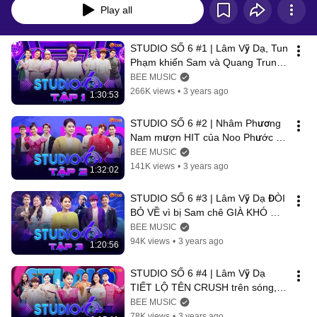
Play all
STUDIO SỐ 6 #1 | Lâm Vỹ Dạ, Tun 
Phạm khiến Sam và Quang Trung 
HOANG MANG khi trình diễn HIT 
BEE MUSIC
của Erik
266K views
•
3 years ago
1:30:53
STUDIO SỐ 6 #2 | Nhâm Phương 
Nam mượn HIT của Noo Phước 
Thịnh THEO ĐUỔI Lâm Vỹ Dạ 
BEE MUSIC
khiến Sam GHEN TỴ
141K views
•
3 years ago
1:32:02
STUDIO SỐ 6 #3 | Lâm Vỹ Dạ ĐÒI 
BỎ VỀ vì bị Sam chê GIÀ KHÓ 
TÍNH trước mặt dàn trai trẻ
BEE MUSIC
94K views
•
3 years ago
1:20:56
STUDIO SỐ 6 #4 | Lâm Vỹ Dạ 
TIẾT LỘ TÊN CRUSH trên sóng, 
Quang Trung QUẮN QUÉO với 
BEE MUSIC
"Một Ngàn Nỗi Đau"
78K views
•
3 years ago