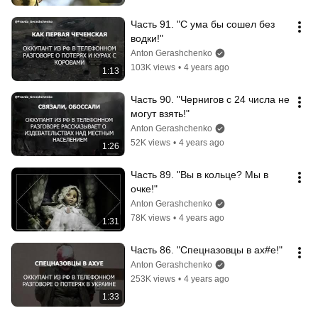
Часть 91. "С ума бы сошел без 
водки!"
Anton Gerashchenko
103K views
•
4 years ago
1:13
Часть 90. "Чернигов с 24 числа не 
могут взять!"
Anton Gerashchenko
52K views
•
4 years ago
1:26
Часть 89. "Вы в кольце? Мы в 
очке!"
Anton Gerashchenko
78K views
•
4 years ago
1:31
Часть 86. "Спецназовцы в ах#е!"
Anton Gerashchenko
253K views
•
4 years ago
1:33