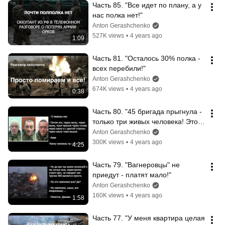
Часть 85. "Все идет по плану, а у 
нас полка нет!"
Anton Gerashchenko
527K views
•
4 years ago
1:09
Часть 81. "Осталось 30% полка - 
всех перебили!"
Anton Gerashchenko
674K views
•
4 years ago
0:38
Часть 80. "45 бригада прыгнула - 
только три живых человека! Это 
же элита!"
Anton Gerashchenko
300K views
•
4 years ago
4:25
Часть 79. "Вагнеровцы" не 
приедут - платят мало!"
Anton Gerashchenko
160K views
•
4 years ago
1:58
Часть 77. "У меня квартира целая 