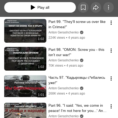
Play all
Part 99. "They'll screw us over like 
in Crimea!"
Anton Gerashchenko
224K views
•
4 years ago
1:02
Part 98. "OMON: Screw you - this 
isn't our war!"
Anton Gerashchenko
70K views
•
4 years ago
1:02
Часть 97. "Кадыровцы с*ебались 
уже!"
Anton Gerashchenko
268K views
•
4 years ago
1:01
Part 96. "I said: 'Yes, we come in 
peace! I'm not here for you...' And 
they shot the old man!!!"
Anton Gerashchenko