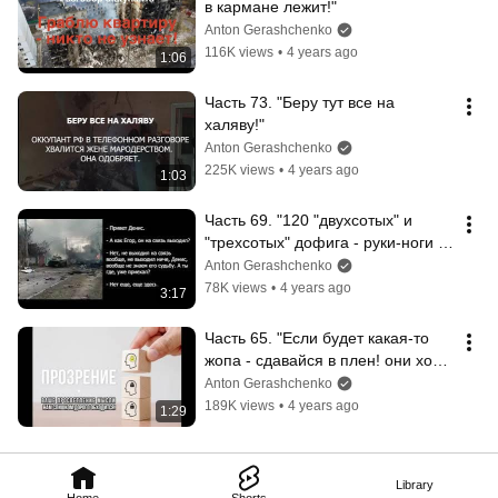
в кармане лежит!"
Anton Gerashchenko
116K views
•
4 years ago
1:06
Часть 73. "Беру тут все на 
халяву!"
Anton Gerashchenko
225K views
•
4 years ago
1:03
Часть 69. "120 "двухсотых" и 
"трехсотых" дофига - руки-ноги 
по отрывало!"
Anton Gerashchenko
78K views
•
4 years ago
3:17
Часть 65. "Если будет какая-то 
жопа - сдавайся в плен! они хотя 
бы живые!"
Anton Gerashchenko
189K views
•
4 years ago
1:29
Library