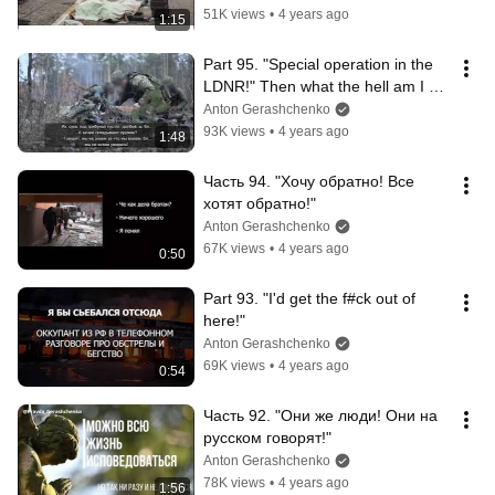
51K views
•
4 years ago
1:15
Part 95. "Special operation in the 
LDNR!" Then what the hell am I 
doing near Kyiv?
Anton Gerashchenko
93K views
•
4 years ago
1:48
Часть 94. "Хочу обратно! Все 
хотят обратно!"
Anton Gerashchenko
67K views
•
4 years ago
0:50
Part 93. "I'd get the f#ck out of 
here!"
Anton Gerashchenko
69K views
•
4 years ago
0:54
Часть 92. "Они же люди! Они на 
русском говорят!"
Anton Gerashchenko
78K views
•
4 years ago
1:56