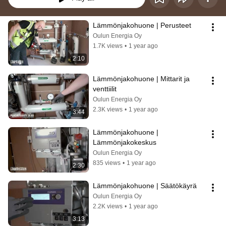
Lämmönjakohuone | Perusteet
Oulun Energia Oy
1.7K views
•
1 year ago
2:10
Lämmönjakohuone | Mittarit ja 
venttiilit
Oulun Energia Oy
2.3K views
•
1 year ago
3:44
Lämmönjakohuone | 
Lämmönjakokeskus
Oulun Energia Oy
835 views
•
1 year ago
2:30
Lämmönjakohuone | Säätökäyrä
Oulun Energia Oy
2.2K views
•
1 year ago
3:13