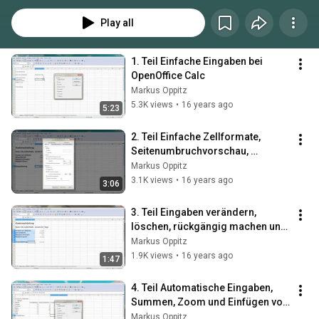
Kalkulationen etc. erstellen kann
Play all
1. Teil Einfache Eingaben bei 
OpenOffice Calc
Markus Oppitz
5.3K views
•
16 years ago
5:23
2. Teil Einfache Zellformate, 
Seitenumbruchvorschau, 
Speichern und PDF - Export bei 
Markus Oppitz
OpenOffice Calc
3.1K views
•
16 years ago
3:06
3. Teil Eingaben verändern, 
löschen, rückgängig machen und 
Textteile markieren
Markus Oppitz
1.9K views
•
16 years ago
1:47
4. Teil Automatische Eingaben, 
Summen, Zoom und Einfügen von 
Notizen bei OpenOffice Calc
Markus Oppitz