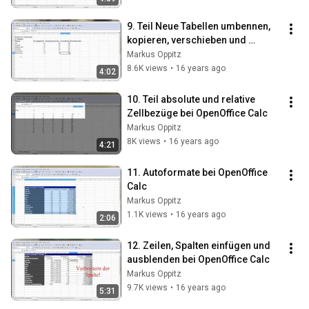
9. Teil Neue Tabellen umbennen, 
kopieren, verschieben und 
Referenzen bei OpenOffice Calc
Markus Oppitz
8.6K views
•
16 years ago
4:02
10. Teil absolute und relative 
Zellbezüge bei OpenOffice Calc
Markus Oppitz
8K views
•
16 years ago
4:21
11. Autoformate bei OpenOffice 
Calc
Markus Oppitz
1.1K views
•
16 years ago
2:06
12. Zeilen, Spalten einfügen und 
ausblenden bei OpenOffice Calc
Markus Oppitz
9.7K views
•
16 years ago
5:31