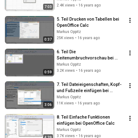
2.4K views
•
16 years ago
7:03
5. Teil Drucken von Tabellen bei 
OpenOffice Calc
Markus Oppitz
25K views
•
16 years ago
0:37
6. Teil Die 
Seitenumbruchvorschau bei 
OpenOffice Calc
Markus Oppitz
3.2K views
•
16 years ago
0:59
7. Teil Dateieigenschaften, Kopf- 
und Fußzeile einfügen bei 
OpenOffice Calc
Markus Oppitz
11K views
•
16 years ago
3:06
8. Teil Einfache Funktionen 
einfügen bei OpenOffice Calc
Markus Oppitz
3.7K views
•
16 years ago
4:39