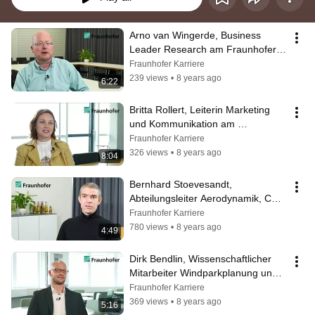
Arno van Wingerde, Business 
Leader Research am Fraunhofer 
IWES
Fraunhofer Karriere
239 views
•
8 years ago
6:22
Britta Rollert, Leiterin Marketing 
und Kommunikation am 
Fraunhofer IWES
Fraunhofer Karriere
326 views
•
8 years ago
8:04
Bernhard Stoevesandt, 
Abteilungsleiter Aerodynamik, CFD 
und stochastische Dynamik am 
Fraunhofer Karriere
Fraunhofer IWES
780 views
•
8 years ago
4:49
Dirk Bendlin, Wissenschaftlicher 
Mitarbeiter Windparkplanung und -
betrieb am Fraunhofer IWES
Fraunhofer Karriere
369 views
•
8 years ago
5:16