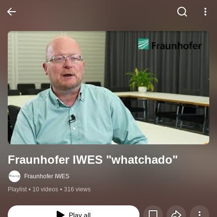
Fraunhofer IWES "whatchado"
Fraunhofer IWES
Playlist
•
10 videos
•
316 views
Play all