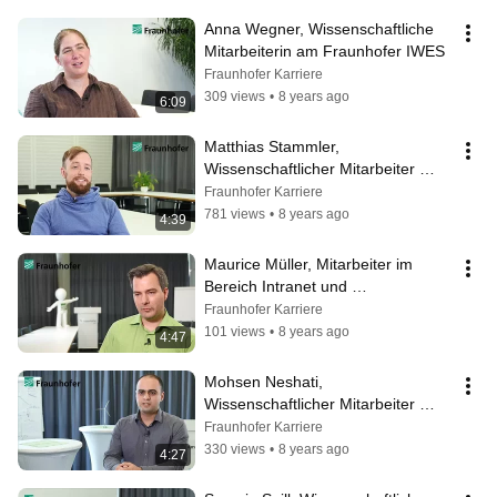
Anna Wegner, Wissenschaftliche 
Mitarbeiterin am Fraunhofer IWES
Fraunhofer Karriere
309 views
•
8 years ago
6:09
Matthias Stammler, 
Wissenschaftlicher Mitarbeiter 
Anlagen- und Systemtechnik am 
Fraunhofer Karriere
Fraunhofer IWES
781 views
•
8 years ago
4:39
Maurice Müller, Mitarbeiter im 
Bereich Intranet und 
Qualitätsmanagement am 
Fraunhofer Karriere
Fraunhofer IWES
101 views
•
8 years ago
4:47
Mohsen Neshati, 
Wissenschaftlicher Mitarbeiter 
Anlagen- und Systemtechnik am 
Fraunhofer Karriere
Fraunhofer IWES
330 views
•
8 years ago
4:27