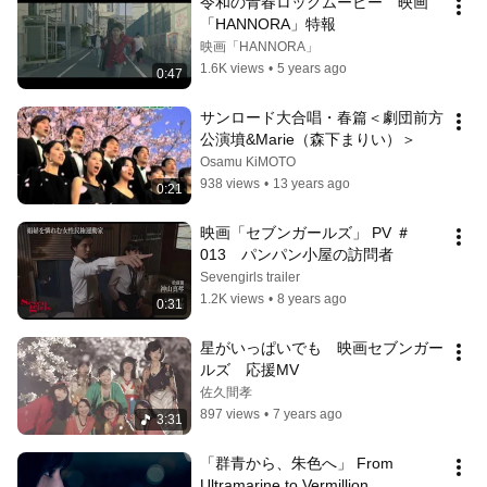
令和の青春ロックムービー　映画
「HANNORA」特報
映画「HANNORA」
1.6K views
•
5 years ago
0:47
サンロード大合唱・春篇＜劇団前方
公演墳&Marie（森下まりい）＞
Osamu KiMOTO
938 views
•
13 years ago
0:21
映画「セブンガールズ」 PV ＃
013　パンパン小屋の訪問者
Sevengirls trailer
1.2K views
•
8 years ago
0:31
星がいっぱいでも　映画セブンガー
ルズ　応援MV
佐久間孝
897 views
•
7 years ago
3:31
「群青から、朱色へ」 From 
Ultramarine to Vermillion