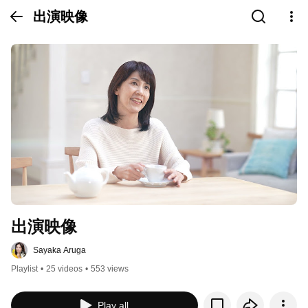
出演映像
出演映像
Sayaka Aruga
Playlist
•
25 videos
•
553 views
Play all