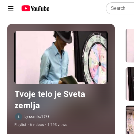
Play all
Tvoje telo je Sveta 
zemlja
by somika1973
Playlist
•
6 videos
•
1,793 views