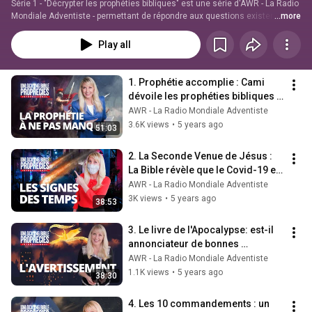
Série 1 - "Décrypter les prophéties bibliques" est une série d'AWR - La Radio 
Mondiale Adventiste - permettant de répondre aux questions existentielles 
...more
que nous nous posons. Que dit la Bible ? 
Play all
1. Prophétie accomplie : Cami 
dévoile les prophéties bibliques 
en 2020
AWR - La Radio Mondiale Adventiste
3.6K views
•
5 years ago
51:03
2. La Seconde Venue de Jésus : 
La Bible révèle que le Covid-19 est 
un signe des temps 🦠
AWR - La Radio Mondiale Adventiste
3K views
•
5 years ago
38:53
3. Le livre de l'Apocalypse: est-il 
annonciateur de bonnes 
nouvelles concernant le jour du 
AWR - La Radio Mondiale Adventiste
jugement?
1.1K views
•
5 years ago
38:30
4. Les 10 commandements : un 