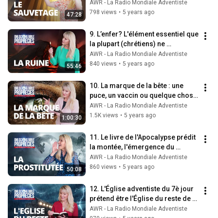
Découvre la vérité !
AWR - La Radio Mondiale Adventiste
798 views
•
5 years ago
47:28
9. L’enfer? L'élément essentiel que 
la plupart (chrétiens) ne 
comprennent pas sur 
AWR - La Radio Mondiale Adventiste
l’Enfer/Millénium🔥
840 views
•
5 years ago
55:46
10. La marque de la bête : une 
puce, un vaccin ou quelque chose 
de complètement différent ?
AWR - La Radio Mondiale Adventiste
1.5K views
•
5 years ago
1:00:30
11. Le livre de l'Apocalypse prédit 
la montée, l'émergence du 
protestantisme ⛪️
AWR - La Radio Mondiale Adventiste
860 views
•
5 years ago
50:08
12. L'Église adventiste du 7è jour 
prétend être l'Église du reste de la 
prophétie. Est-ce vrai ? ⛪️
AWR - La Radio Mondiale Adventiste