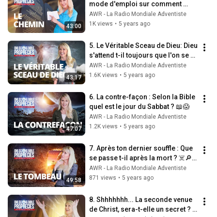
mode d'emploi sur comment 
montrer l'Amour de Dieu aux 
AWR - La Radio Mondiale Adventiste
autres ❤️
1K views
•
5 years ago
43:00
5. Le Véritable Sceau de Dieu: Dieu 
s'attend t-il toujours que l'on se 
souvienne du jour du Sabbat ?
AWR - La Radio Mondiale Adventiste
1.6K views
•
5 years ago
43:17
6. La contre-façon : Selon la Bible 
quel est le jour du Sabbat ? 📖😱
AWR - La Radio Mondiale Adventiste
1.2K views
•
5 years ago
47:07
7. Après ton dernier souffle : Que 
se passe t-il après la mort ? ☠️🔎
😴
AWR - La Radio Mondiale Adventiste
871 views
•
5 years ago
49:58
8. Shhhhhhh... La seconde venue 
de Christ, sera-t-elle un secret ? 