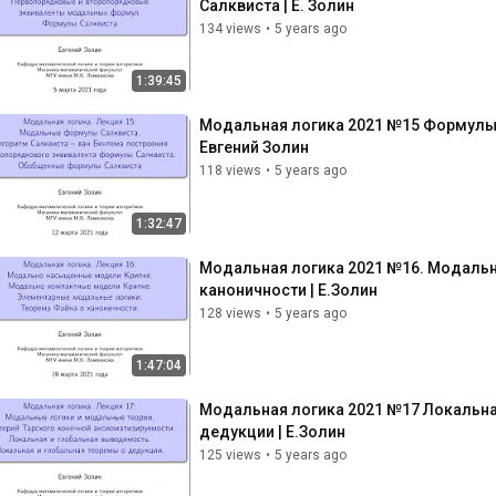
Салквиста | Е. Золин
134 views
•
5 years ago
1:39:45
Модальная логика 2021 №15 Формулы С
Евгений Золин
118 views
•
5 years ago
1:32:47
Модальная логика 2021 №16. Модальн
каноничности | Е.Золин
128 views
•
5 years ago
1:47:04
Модальная логика 2021 №17 Локальная
дедукции | Е.Золин
125 views
•
5 years ago