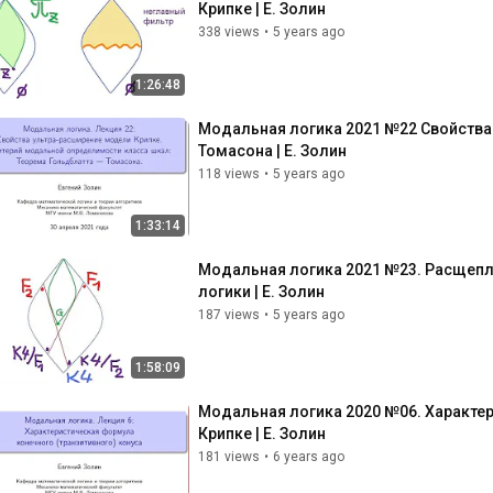
Крипке | Е. Золин
338 views
•
5 years ago
1:26:48
Модальная логика 2021 №22 Свойства
Томасона | Е. Золин
118 views
•
5 years ago
1:33:14
Модальная логика 2021 №23. Расщепл
логики | Е. Золин
187 views
•
5 years ago
1:58:09
Модальная логика 2020 №06. Характе
Крипке | Е. Золин
181 views
•
6 years ago