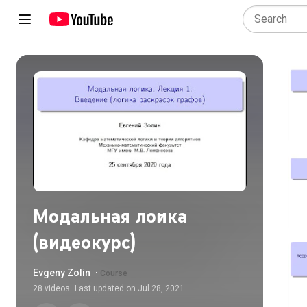
Модальная логика
(видеокурс)
Evgeny Zolin
·
Course
28
videos
Last updated on
Jul 28, 2021