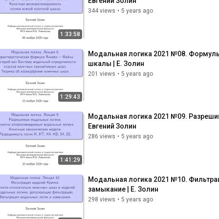
Евгений Золин
344 views
•
5 years ago
1:33:58
Модальная логика 2021 №08. Формулы 
шкалы | Е. Золин
201 views
•
5 years ago
1:29:43
Модальная логика 2021 №09. Разрешим
Евгений Золин
286 views
•
5 years ago
1:41:29
Модальная логика 2021 №10. Фильтрац
замыкание | Е. Золин
298 views
•
5 years ago