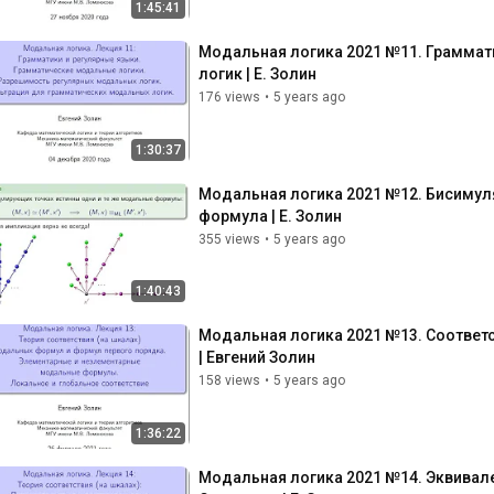
1:45:41
Модальная логика 2021 №11. Граммат
логик | Е. Золин
176 views
•
5 years ago
1:30:37
Модальная логика 2021 №12. Бисимуля
формула | Е. Золин
355 views
•
5 years ago
1:40:43
Модальная логика 2021 №13. Соответ
| Евгений Золин
158 views
•
5 years ago
1:36:22
Модальная логика 2021 №14. Эквивал