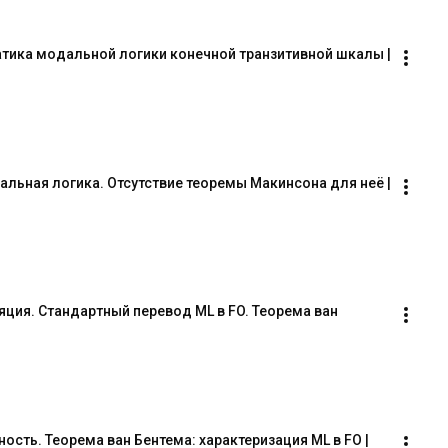
тика модальной логики конечной транзитивной шкалы | 
ьная логика. Отсутствие теоремы Макинсона для неё | 
ция. Стандартный перевод ML в FO. Теорема ван 
сть. Теорема ван Бентема: характеризация ML в FO | 