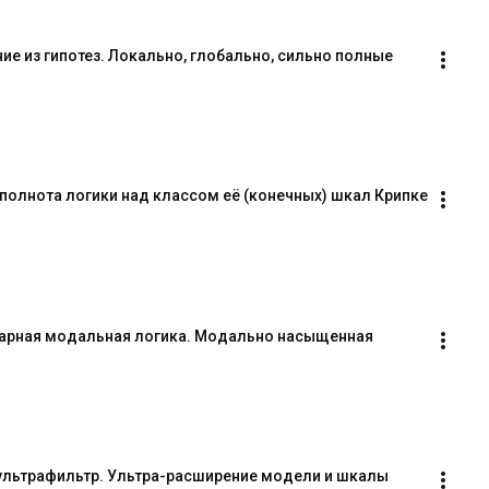
е из гипотез. Локально, глобально, сильно полные 
полнота логики над классом её (конечных) шкал Крипке 
арная модальная логика. Модально насыщенная 
ультрафильтр. Ультра-расширение модели и шкалы 