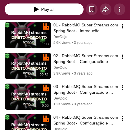
Sem frescura, cobrindo os principais pontos.
Play all
01 - RabbitMQ Super Streams com 
Spring Boot -  Introdução
DevDojo
5.6K views
•
3 years ago
1:03
02 - RabbitMQ Super Streams com 
Spring Boot -  Configuração e 
Setup part 01
DevDojo
3.9K views
•
3 years ago
22:51
03 - RabbitMQ Super Streams com 
Spring Boot -  Configuração e 
Setup part 02
DevDojo
1.2K views
•
3 years ago
9:05
04 - RabbitMQ Super Streams com 
Spring Boot -  Configuração e 
Setup part 03 - Final
DevDojo