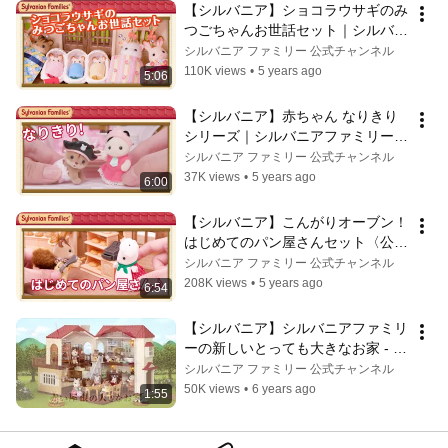
【シルバニア】ショコラウサギのみ
つごちゃんお世話セット｜シルバニ
アファミリーあそび方紹介〈公式〉
シルバニア ファミリー 公式チャンネル
110K views
•
5 years ago
5:06
【シルバニア】赤ちゃん なりきり
シリーズ｜シルバニアファミリーあ
そび方紹介〈公式〉
シルバニア ファミリー 公式チャンネル
37K views
•
5 years ago
6:00
【シルバニア】こんがりオーブン！
はじめてのパン屋さんセット〈公
式〉
シルバニア ファミリー 公式チャンネル
208K views
•
5 years ago
6:54
【シルバニア】シルバニアファミリ
ーの新しいとっても大きなお家 - は
じめてのシルバニアファミリー ＋ 
シルバニア ファミリー 公式チャンネル
赤い屋根の大きなお家 ｜【公式】
50K views
•
6 years ago
1:55
シルバニアファミリー｜シルバニア
ファミリーあそびかた紹介〈公式〉