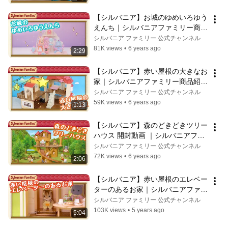
【シルバニア】お城のゆめいろゆう
えんち｜シルバニアファミリー商品
紹介〈公式〉
シルバニア ファミリー 公式チャンネル
81K views
•
6 years ago
2:29
【シルバニア】赤い屋根の大きなお
家｜シルバニアファミリー商品紹介
〈公式〉
シルバニア ファミリー 公式チャンネル
59K views
•
6 years ago
1:13
【シルバニア】森のどきどきツリー
ハウス 開封動画 ｜シルバニアファ
ミリー商品紹介〈公式〉
シルバニア ファミリー 公式チャンネル
72K views
•
6 years ago
2:06
【シルバニア】赤い屋根のエレベー
ターのあるお家｜シルバニアファミ
リーあそび方紹介〈公式〉
シルバニア ファミリー 公式チャンネル
103K views
•
5 years ago
5:04