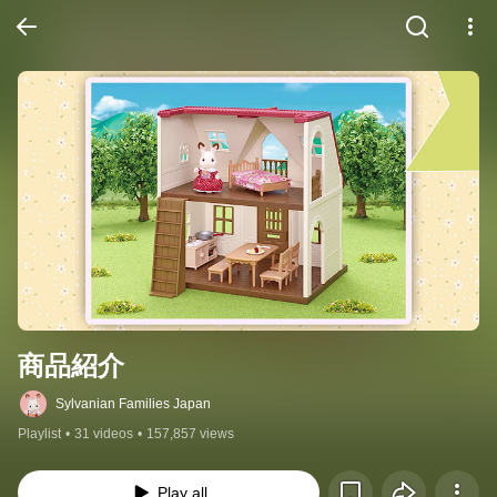
商品紹介
Sylvanian Families Japan
Playlist
•
31 videos
•
157,857 views
Play all