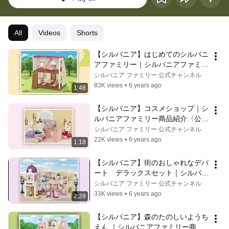
All
Videos
Shorts
【シルバニア】はじめてのシルバニ
アファミリー｜シルバニアファミリ
ー商品紹介〈公式〉
シルバニア ファミリー 公式チャンネル
83K views
•
6 years ago
1:48
【シルバニア】コスメショップ｜シ
ルバニアファミリー商品紹介〈公
式〉
シルバニア ファミリー 公式チャンネル
22K views
•
6 years ago
1:18
【シルバニア】街のおしゃれなデパ
ート　デラックスセット｜シルバニ
アファミリー商品紹介〈公式〉
シルバニア ファミリー 公式チャンネル
33K views
•
6 years ago
2:28
【シルバニア】森のたのしいようち
えん ｜シルバニアファミリー商品