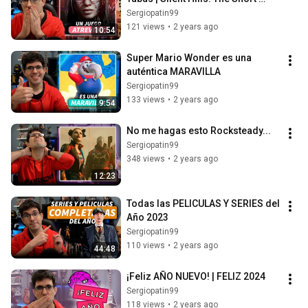
Message
Sergiopatin99
121 views
•
2 years ago
10:54
Super Mario Wonder es una 
auténtica MARAVILLA
Sergiopatin99
133 views
•
2 years ago
9:54
No me hagas esto Rocksteady...
Sergiopatin99
348 views
•
2 years ago
12:23
Todas las PELICULAS Y SERIES del 
Año 2023
Sergiopatin99
110 views
•
2 years ago
44:48
¡Feliz AÑO NUEVO! | FELIZ 2024
Sergiopatin99
118 views
•
2 years ago