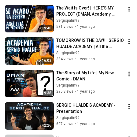
The Wait Is Over! | HERE'S MY 
PROJECT (DMAN, Academy, 
Renewed Websites, Figures, 
Sergiopatin99
Services...)
581 views
•
1 year ago
19:40
TOMORROW IS THE DAY!! | SERGIO 
HUALDE ACADEMY | All the 
Information
Sergiopatin99
384 views
•
1 year ago
16:02
The Story of My Life | My New 
Comic - DMAN
Sergiopatin99
295 views
•
1 year ago
9:38
SERGIO HUALDE'S ACADEMY - 
Presentation
Sergiopatin99
627 views
•
1 year ago
42:26