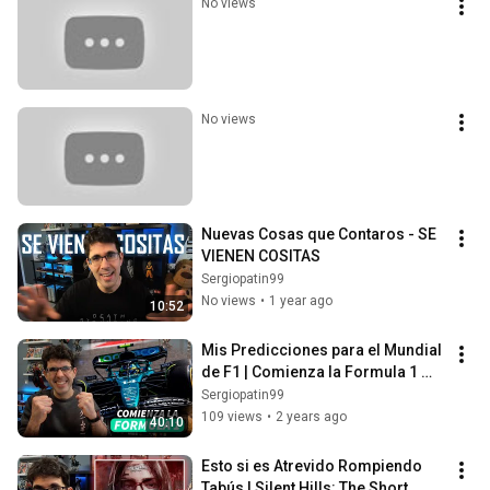
No views
No views
Nuevas Cosas que Contaros - SE 
VIENEN COSITAS
Sergiopatin99
No views
•
1 year ago
10:52
Mis Predicciones para el Mundial 
de F1 | Comienza la Formula 1 
2024
Sergiopatin99
109 views
•
2 years ago
40:10
Esto si es Atrevido Rompiendo 
Tabús | Silent Hills: The Short 