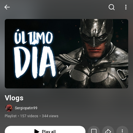
Vlogs
Sergiopatin99
Playlist
•
157 videos
•
344 views
Play all