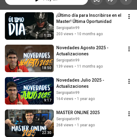
¡Último día para Inscribirse en el 
Master! Última Oportunidad
Sergiopatin99
203 views
•
10 months ago
1:25
Novedades Agosto 2025 - 
Actualizaciones
Sergiopatin99
139 views
•
11 months ago
18:50
Novedades Julio 2025 - 
Actualizaciones
Sergiopatin99
164 views
•
1 year ago
9:17
MASTER ONLINE 2025
Sergiopatin99
268 views
•
1 year ago
22:30