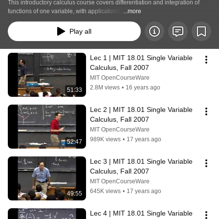
This introductory calculus course covers differentiation and integration of 
functions of one variable, with applications. 
...more
Play all
Lec 1 | MIT 18.01 Single Variable 
Calculus, Fall 2007
MIT OpenCourseWare
2.8M views
•
16 years ago
51:33
Lec 2 | MIT 18.01 Single Variable 
Calculus, Fall 2007
MIT OpenCourseWare
989K views
•
17 years ago
52:47
Lec 3 | MIT 18.01 Single Variable 
Calculus, Fall 2007
MIT OpenCourseWare
645K views
•
17 years ago
49:55
Lec 4 | MIT 18.01 Single Variable 