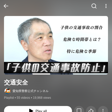
交通安全
愛知県警察公式チャンネル
Playlist
•
55 videos
•
19,968 views
Play all