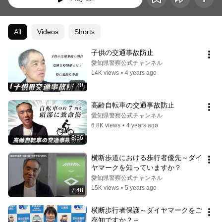
All
Videos
Shorts
子供の交通事故防止
愛知県警察公式チャンネル
14K views
•
4 years ago
7:20
高齢自転車の交通事故防止
愛知県警察公式チャンネル
6.8K views
•
4 years ago
8:36
横断歩道における歩行者優先～ダイ
ヤマークを知っていますか？
愛知県警察公式チャンネル
15K views
•
5 years ago
7:48
横断歩行者保護～ダイヤマークをご
存知ですか？～