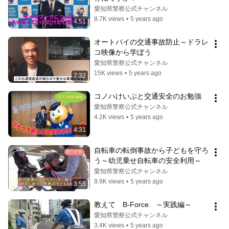
愛知県警察公式チャンネル
8.7K views
•
5 years ago
4:51
オートバイの交通事故防止～ドラレ
コ映像から学ぼう
愛知県警察公式チャンネル
15K views
•
5 years ago
7:32
コノハけいぶと交通安全のお勉強
愛知県警察公式チャンネル
4.2K views
•
5 years ago
4:31
自転車の転倒事故から子どもを守ろ
う～幼児乗せ自転車の安全利用～
愛知県警察公式チャンネル
9.9K views
•
5 years ago
3:55
教えて　B-Force　～実践編～
愛知県警察公式チャンネル
3.4K views
•
5 years ago