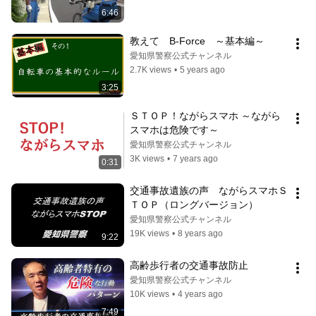
6:46
教えて　B-Force　～基本編～
愛知県警察公式チャンネル
2.7K views
•
5 years ago
3:25
ＳＴＯＰ！ながらスマホ ～ながら
スマホは危険です～
愛知県警察公式チャンネル
3K views
•
7 years ago
0:31
交通事故遺族の声　ながらスマホＳ
ＴＯＰ（ロングバージョン）
愛知県警察公式チャンネル
19K views
•
8 years ago
9:22
高齢歩行者の交通事故防止
愛知県警察公式チャンネル
10K views
•
4 years ago
7:49