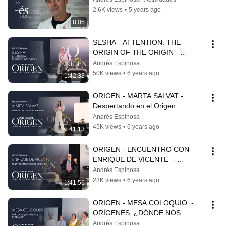
2.6K views
•
5 years ago
8:05
SESHA - ATTENTION. THE 
ORIGIN OF THE ORIGIN - 
MALAGA 2019
Andrés Espinosa
50K views
•
6 years ago
1:42:33
ORIGEN - MARTA SALVAT - 
Despertando en el Origen
Andrés Espinosa
45K views
•
6 years ago
41:13
ORIGEN - ENCUENTRO CON 
ENRIQUE DE VICENTE  - 
MÁLAGA 2019
Andrés Espinosa
23K views
•
6 years ago
1:41:56
ORIGEN - MESA COLOQUIO  - 
ORÍGENES, ¿DÓNDE NOS 
PERDIMOS? - MÁLAGA 2019
Andrés Espinosa