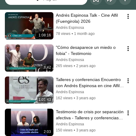
Andrés Espinosa Talk - Cine Alfil 
(Fuengirola) 2026
Andrés Espinosa
78 views
•
1 month ago
1:08:16
"Cómo desaparece un miedo o 
fobia" - Testimonio
Andrés Espinosa
265 views
•
2 years ago
8:42
Talleres y conferencias Encuentro 
con Andrés Espinosa en cine Alfil 
abril 2022
Andrés Espinosa
162 views
•
3 years ago
1:01:43
Testimonio de crisis por separación 
afectiva - Talleres y conferencias 
de Andrés Espinosa
Andrés Espinosa
150 views
•
3 years ago
2:03