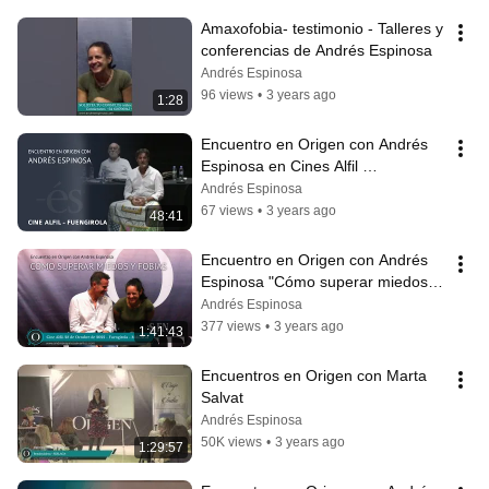
Amaxofobia- testimonio - Talleres y 
conferencias de Andrés Espinosa
Andrés Espinosa
96 views
•
3 years ago
1:28
Encuentro en Origen con Andrés 
Espinosa en Cines Alfil 
(Fuengirola) - 21 de mayo 2022
Andrés Espinosa
67 views
•
3 years ago
48:41
Encuentro en Origen con Andrés 
Espinosa "Cómo superar miedos y 
fobias" - Cine Alfil (Fuengirola)
Andrés Espinosa
377 views
•
3 years ago
1:41:43
Encuentros en Origen con Marta 
Salvat
Andrés Espinosa
50K views
•
3 years ago
1:29:57