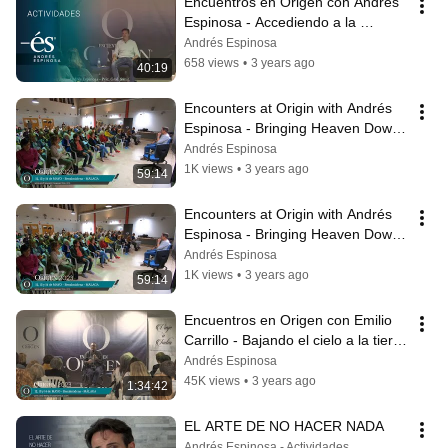
Encuentros en Origen con Andrés 
Espinosa - Accediendo a la 
realidad a través de UCDM -
Andrés Espinosa
658 views
•
3 years ago
40:19
Encounters at Origin with Andrés 
Espinosa - Bringing Heaven Down 
to Earth - The New Humanity -
Andrés Espinosa
1K views
•
3 years ago
59:14
Encounters at Origin with Andrés 
Espinosa - Bringing Heaven Down 
to Earth - The New Humanity -
Andrés Espinosa
1K views
•
3 years ago
59:14
Encuentros en Origen con Emilio 
Carrillo - Bajando el cielo a la tierra 
- La nueva humanidad -
Andrés Espinosa
45K views
•
3 years ago
1:34:42
EL ARTE DE NO HACER NADA
Andrés Espinosa - Actividades