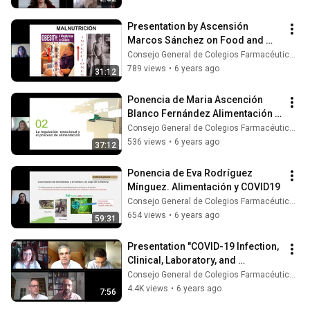
Presentation by Ascensión 
Marcos Sánchez on Food and 
COVID-19
Consejo General de Colegios Farmacéuticos
789 views
•
6 years ago
31:12
Ponencia de Maria Ascención 
Blanco Fernández Alimentación y 
COVID19
Consejo General de Colegios Farmacéuticos
536 views
•
6 years ago
37:12
Ponencia de Eva Rodríguez 
Mínguez. Alimentación y COVID19
Consejo General de Colegios Farmacéuticos
654 views
•
6 years ago
59:31
Presentation "COVID-19 Infection, 
Clinical, Laboratory, and 
Therapeutic Diagnosis"
Consejo General de Colegios Farmacéuticos
4.4K views
•
6 years ago
7:56