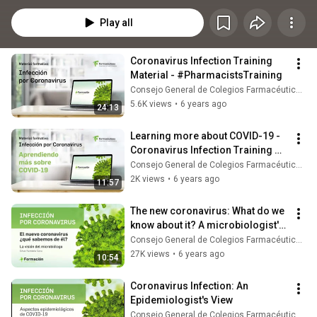
de Colegios Farmacéuticos. #FarmacéuticosFormación
Play all
Coronavirus Infection Training 
Material - #PharmacistsTraining
Consejo General de Colegios Farmacéuticos
5.6K views
•
6 years ago
24:13
Learning more about COVID-19 - 
Coronavirus Infection Training 
Material
Consejo General de Colegios Farmacéuticos
2K views
•
6 years ago
11:57
The new coronavirus: What do we 
know about it? A microbiologist's 
view
Consejo General de Colegios Farmacéuticos
27K views
•
6 years ago
10:54
Coronavirus Infection: An 
Epidemiologist's View
Consejo General de Colegios Farmacéuticos