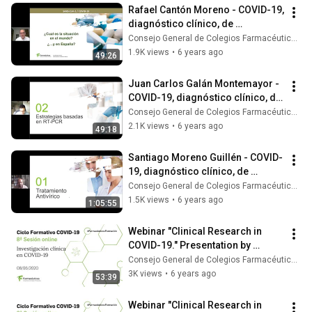
Rafael Cantón Moreno - COVID-19, 
diagnóstico clínico, de 
laboratorio y aspectos 
Consejo General de Colegios Farmacéuticos
terapéuticos
1.9K views
•
6 years ago
49:26
Juan Carlos Galán Montemayor - 
COVID-19, diagnóstico clínico, de 
laboratorio y aspectos 
Consejo General de Colegios Farmacéuticos
terapéuticos
2.1K views
•
6 years ago
49:18
Santiago Moreno Guillén - COVID-
19, diagnóstico clínico, de 
laboratorio y aspectos 
Consejo General de Colegios Farmacéuticos
terapéuticos
1.5K views
•
6 years ago
1:05:55
Webinar "Clinical Research in 
COVID-19." Presentation by 
Vicente Estrada.
Consejo General de Colegios Farmacéuticos
3K views
•
6 years ago
53:39
Webinar "Clinical Research in 