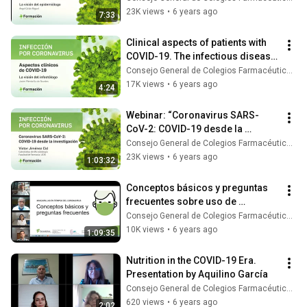
23K views
•
6 years ago
7:33
Clinical aspects of patients with 
COVID-19. The infectious disease 
specialist's perspective
Consejo General de Colegios Farmacéuticos
17K views
•
6 years ago
4:24
Webinar: “Coronavirus SARS-
CoV-2: COVID-19 desde la 
investigación"
Consejo General de Colegios Farmacéuticos
23K views
•
6 years ago
1:03:32
Conceptos básicos y preguntas 
frecuentes sobre uso de 
mascarillas ante el coronavirus 
Consejo General de Colegios Farmacéuticos
#COVID19
10K views
•
6 years ago
1:09:35
Nutrition in the COVID-19 Era. 
Presentation by Aquilino García
Consejo General de Colegios Farmacéuticos
620 views
•
6 years ago
2:02