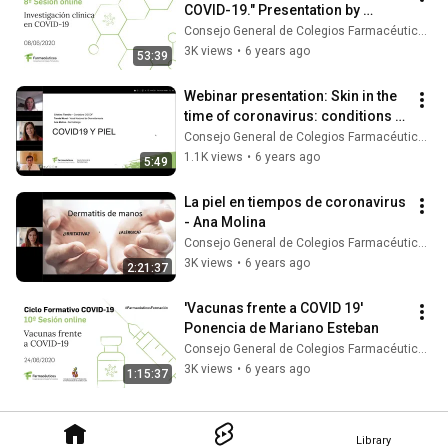
COVID-19." Presentation by 
Vicente Estrada.
Consejo General de Colegios Farmacéuticos
3K views
•
6 years ago
53:39
Webinar presentation: Skin in the 
time of coronavirus: conditions 
and preparation for de-escalation
Consejo General de Colegios Farmacéuticos
1.1K views
•
6 years ago
5:49
La piel en tiempos de coronavirus 
- Ana Molina
Consejo General de Colegios Farmacéuticos
3K views
•
6 years ago
2:21:37
'Vacunas frente a COVID 19' 
Ponencia de Mariano Esteban
Consejo General de Colegios Farmacéuticos
3K views
•
6 years ago
1:15:37
Library