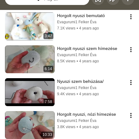
Horgolt nyuszi bemutató
Evagurumi1 Felker Éva
7.1K views
•
4 years ago
3:47
Horgolt nyuszi szem hímezése
Evagurumi1 Felker Éva
8.5K views
•
4 years ago
6:14
Nyuszi szem behúzása/
Evagurumi1 Felker Éva
9.4K views
•
4 years ago
7:58
Horgolt nyuszi, nózi hímezése
Evagurumi1 Felker Éva
3.8K views
•
4 years ago
10:33