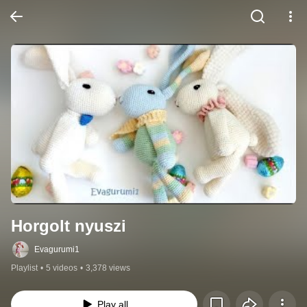
Horgolt nyuszi
Evagurumi1
Playlist
•
5 videos
•
3,378 views
Play all