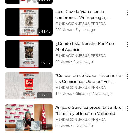
Luis Díaz de Viana con la 
conferencia "Antropología, 
patrimonio e identidades"
FUNDACION JESUS PEREDA
201 views
•
5 years ago
1:41:45
¿Dónde Está Nuestro Pan? de 
Abel Aparicio
FUNDACION JESUS PEREDA
99 views
•
5 years ago
59:37
"Conciencia de Clase. Historias de 
las Comisiones Obreras" vol. 1
FUNDACION JESUS PEREDA
144 views
•
Streamed 5 years ago
1:32:38
Amparo Sánchez presenta su libro 
"La niña y el lobo" en Valladolid
FUNDACION JESUS PEREDA
99 views
•
5 years ago
56:09