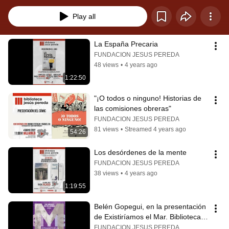
Fundación
Play all
La España Precaria
FUNDACION JESUS PEREDA
48 views
•
4 years ago
1:22:50
"¡O todos o ninguno! Historias de 
las comisiones obreras"
FUNDACION JESUS PEREDA
81 views
•
Streamed 4 years ago
54:26
Los desórdenes de la mente
FUNDACION JESUS PEREDA
38 views
•
4 years ago
1:19:55
Belén Gopegui, en la presentación 
de Existiríamos el Mar. Biblioteca 
Pública de Castilla y León
FUNDACION JESUS PEREDA