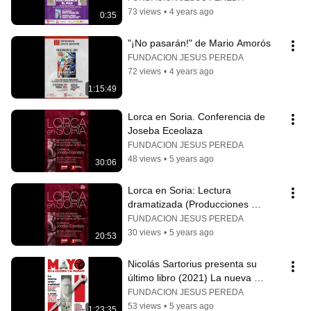
73 views
•
4 years ago
0:35
"¡No pasarán!" de Mario Amorós
FUNDACION JESUS PEREDA
72 views
•
4 years ago
1:15:49
Lorca en Soria. Conferencia de 
Joseba Eceolaza
FUNDACION JESUS PEREDA
48 views
•
5 years ago
30:06
Lorca en Soria: Lectura 
dramatizada (Producciones 
Pipirijaina de San Esteban de 
FUNDACION JESUS PEREDA
Gormaz)
30 views
•
5 years ago
20:53
Nicolás Sartorius presenta su 
último libro (2021) La nueva 
(a)normalidad en Valladolid
FUNDACION JESUS PEREDA
53 views
•
5 years ago
1:23:35