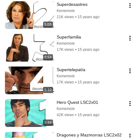
Superdesastres
Kememole
21K views
•
15 years ago
5:05
Superfamilia
Kememole
17K views
•
15 years ago
5:54
Supertelepatía
Kememole
17K views
•
15 years ago
5:19
Hero Quest LSC2x01
Kememole
42K views
•
15 years ago
5:44
Dragones y Mazmorras LSC2x02