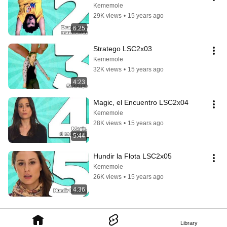
Kememole
29K views
•
15 years ago
6:25
Stratego LSC2x03
Kememole
32K views
•
15 years ago
4:23
Magic, el Encuentro LSC2x04
Kememole
28K views
•
15 years ago
5:44
Hundir la Flota LSC2x05
Kememole
26K views
•
15 years ago
4:36
Library