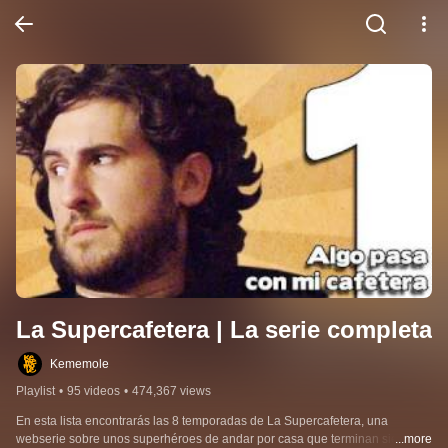
La Supercafetera | La serie completa
Kememole
Playlist
•
95 videos
•
474,367 views
En esta lista encontrarás las 8 temporadas de La Supercafetera, una 
webserie sobre unos superhéroes de andar por casa que terminan siendo 
...more