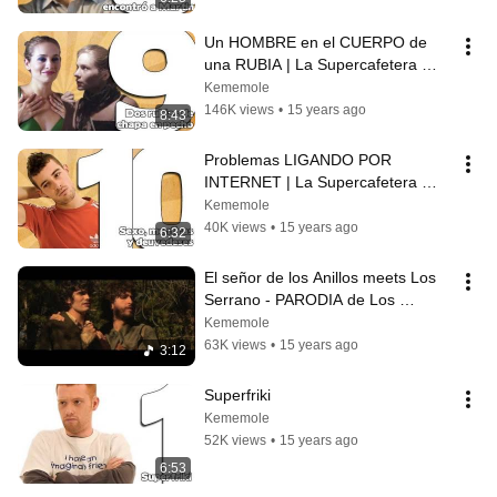
Un HOMBRE en el CUERPO de 
una RUBIA | La Supercafetera 
1x09
Kememole
146K views
•
15 years ago
8:43
Problemas LIGANDO POR 
INTERNET | La Supercafetera 
1x10
Kememole
40K views
•
15 years ago
6:32
El señor de los Anillos meets Los 
Serrano - PARODIA de Los 
Serrano
Kememole
63K views
•
15 years ago
3:12
Superfriki
Kememole
52K views
•
15 years ago
6:53