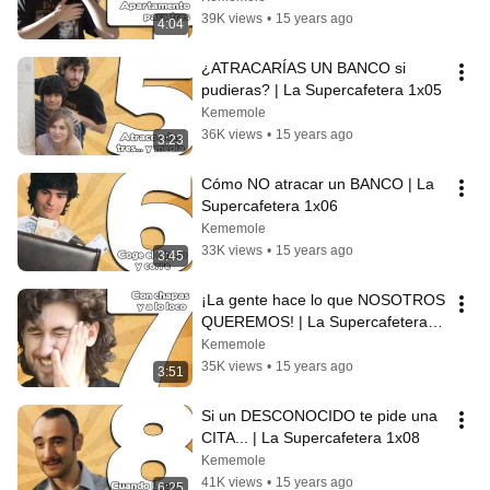
39K views
•
15 years ago
4:04
¿ATRACARÍAS UN BANCO si 
pudieras? | La Supercafetera 1x05
Kememole
36K views
•
15 years ago
3:23
Cómo NO atracar un BANCO | La 
Supercafetera 1x06
Kememole
33K views
•
15 years ago
3:45
¡La gente hace lo que NOSOTROS 
QUEREMOS! | La Supercafetera 
1x07
Kememole
35K views
•
15 years ago
3:51
Si un DESCONOCIDO te pide una 
CITA... | La Supercafetera 1x08
Kememole
41K views
•
15 years ago
6:25