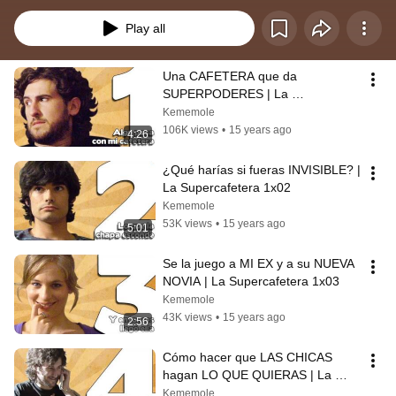
superhéroes profesionales gracias a una cafetera que escupe chapas que 
dan superpoderes. ¿Qué no? Mira la serie y nos cuentas.
Play all
Una CAFETERA que da 
SUPERPODERES | La 
Supercafetera 1x01
Kememole
106K views
•
15 years ago
4:26
¿Qué harías si fueras INVISIBLE? | 
La Supercafetera 1x02
Kememole
53K views
•
15 years ago
5:01
Se la juego a MI EX y a su NUEVA 
NOVIA | La Supercafetera 1x03
Kememole
43K views
•
15 years ago
2:56
Cómo hacer que LAS CHICAS 
hagan LO QUE QUIERAS | La 
Supercafetera 1x04
Kememole