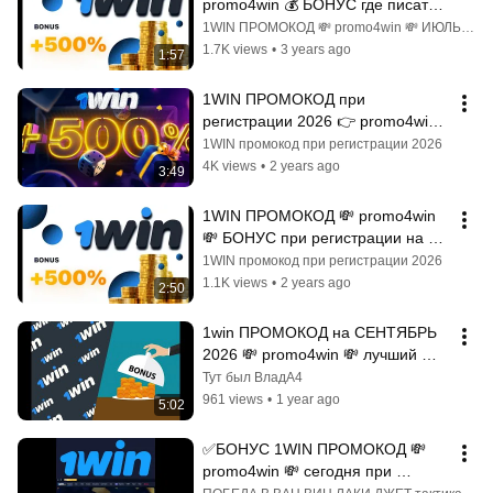
promo4win 💰 БОНУС где писать 
где вводить взломанный код на 
1WIN ПРОМОКОД 💸 promo4win 💸 ИЮЛЬ 2023 Lucky Jet
Lucky Jet ссылка
1.7K views
•
3 years ago
1:57
1WIN ПРОМОКОД при 
регистрации 2026 👉 promo4win 
на деньги Lucky Jet промокод на 
1WIN промокод при регистрации 2026
пополнение promo 4win
4K views
•
2 years ago
3:49
1WIN ПРОМОКОД 💸 promo4win 
💸 БОНУС при регистрации на 
спорт как получить бонус на 1вин 
1WIN промокод при регистрации 2026
на деньги 2026
1.1K views
•
2 years ago
2:50
1win ПРОМОКОД на СЕНТЯБРЬ 
2026 💸 promo4win 💸 лучший 
бонус за регистрацию 5.09.2026 
Тут был ВладА4
сегодня на деньги
961 views
•
1 year ago
5:02
✅БОНУС 1WIN ПРОМОКОД 💸 
promo4win 💸 сегодня при 