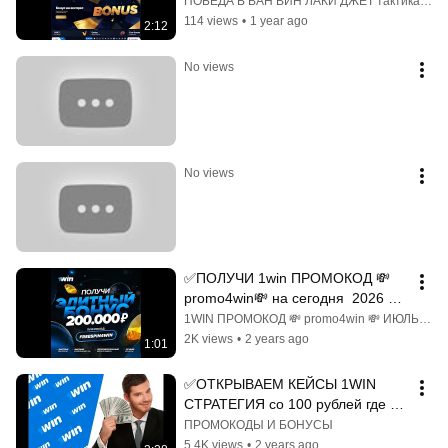
регистрации лучший на 
ПОБЕДА В ВАН ВИН ЛАКИ ДЖЕТ тактика стратегия
пополнение Казахстан promo 
114 views
•
1 year ago
2:12
4win
No views
No views
✅ПОЛУЧИ 1win ПРОМОКОД 💸
promo4win💸 на сегодня  2026 
август сентябрь октябрь ноябрь 
1WIN ПРОМОКОД 💸 promo4win 💸 ИЮЛЬ 2023 Lucky Jet
декабрь promo 4win
2K views
•
2 years ago
1:01
✅ОТКРЫВАЕМ КЕЙСЫ 1WIN 
СТРАТЕГИЯ со 100 рублей где 
найти открываю кейсы 1вин 
ПРОМОКОДЫ И БОНУСЫ
сколько дают вывод денег
5.4K views
•
2 years ago