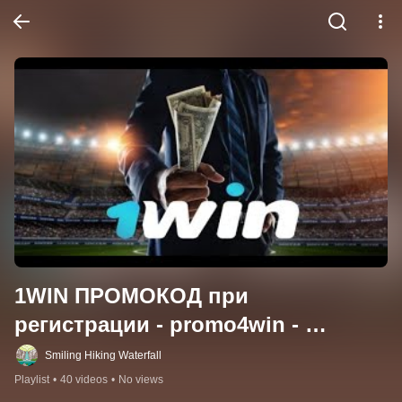
1WIN ПРОМОКОД при 
регистрации - promo4win - 
ЛУЧШИЙ БОНУС 1вин 
Smiling Hiking Waterfall
регистрация 2025 Максимальный 
Playlist
•
40 videos
•
No views