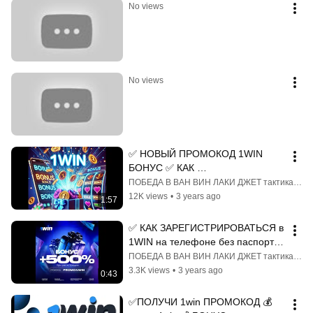
No views
No views
✅ НОВЫЙ ПРОМОКОД 1WIN 
БОНУС ✅ КАК 
ЗАРЕГИСТРИРОВАТЬСЯ на 1вин 
ПОБЕДА В ВАН ВИН ЛАКИ ДЖЕТ тактика стратегия
обзор отзывы lucky jet 
12K views
•
3 years ago
1:57
регистрация 2026
✅ КАК ЗАРЕГИСТРИРОВАТЬСЯ в 
1WIN на телефоне без паспорта, 
как активировать бонусные 
ПОБЕДА В ВАН ВИН ЛАКИ ДЖЕТ тактика стратегия
деньги 1ВИН 2026
3.3K views
•
3 years ago
0:43
✅ПОЛУЧИ 1win ПРОМОКОД 💰 