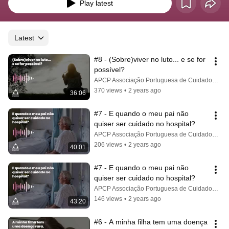
paliativos, sejam elas profissionais, famílias ou doentes.
Play latest
Latest
#8 - (Sobre)viver no luto... e se for 
possível?
APCP Associação Portuguesa de Cuidados Paliativos
370 views
•
2 years ago
36:06
#7 - E quando o meu pai não 
quiser ser cuidado no hospital?
APCP Associação Portuguesa de Cuidados Paliativos
206 views
•
2 years ago
40:01
#7 - E quando o meu pai não 
quiser ser cuidado no hospital?
APCP Associação Portuguesa de Cuidados Paliativos
146 views
•
2 years ago
43:20
#6 - A minha filha tem uma doença 