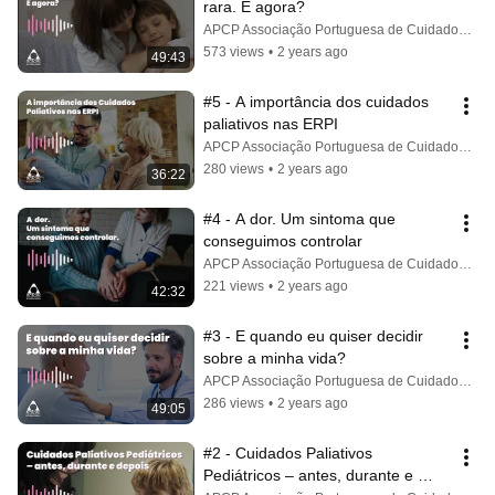
rara. E agora?
APCP Associação Portuguesa de Cuidados Paliativos
573 views
•
2 years ago
49:43
#5 - A importância dos cuidados 
paliativos nas ERPI
APCP Associação Portuguesa de Cuidados Paliativos
280 views
•
2 years ago
36:22
#4 - A dor. Um sintoma que 
conseguimos controlar
APCP Associação Portuguesa de Cuidados Paliativos
221 views
•
2 years ago
42:32
#3 - E quando eu quiser decidir 
sobre a minha vida?
APCP Associação Portuguesa de Cuidados Paliativos
286 views
•
2 years ago
49:05
#2 - Cuidados Paliativos 
Pediátricos – antes, durante e 