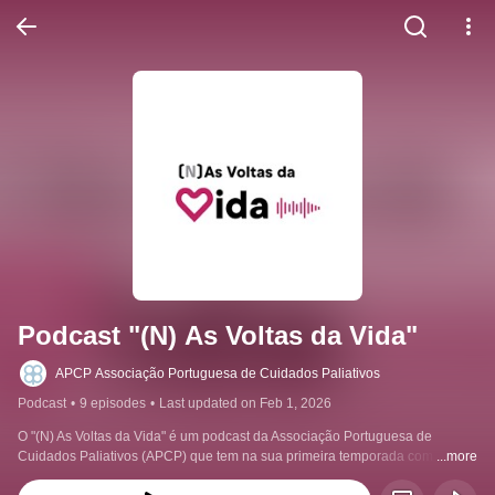
Podcast "(N) As Voltas da Vida"
APCP Associação Portuguesa de Cuidados Paliativos
Podcast
•
9 episodes
•
Last updated on Feb 1, 2026
O "(N) As Voltas da Vida" é um podcast da Associação Portuguesa de 
Cuidados Paliativos (APCP) que tem na sua primeira temporada com 8 
...more
episódios que contam histórias de pessoas tocadas pelos cuidados 