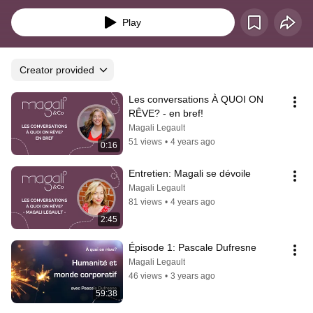
qui portent tous un rêve pour le futur. Une communauté de game changer à 
découvrir!
Play
Creator provided
Les conversations À QUOI ON 
RÊVE? - en bref!
Magali Legault
51 views
•
4 years ago
0:16
Entretien: Magali se dévoile
Magali Legault
81 views
•
4 years ago
2:45
Épisode 1: Pascale Dufresne
Magali Legault
46 views
•
3 years ago
59:38