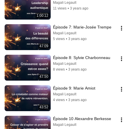
Magali Legault
11 views
•
3 years ago
1:00:12
Épisode 7: Marie-Josée Trempe
Magali Legault
5 views
•
3 years ago
47:09
Épisode 8: Sylvie Charbonneau
Magali Legault
8 views
•
3 years ago
47:50
Épisode 9: Marie Amiot
Magali Legault
4 views
•
3 years ago
43:52
Épisode 10 Alexandre Berkesse
Magali Legault