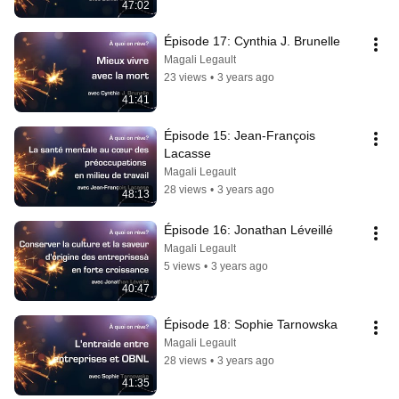
47:02
Épisode 17: Cynthia J. Brunelle
Magali Legault
23 views
•
3 years ago
41:41
Épisode 15: Jean-François 
Lacasse
Magali Legault
28 views
•
3 years ago
48:13
Épisode 16: Jonathan Léveillé
Magali Legault
5 views
•
3 years ago
40:47
Épisode 18: Sophie Tarnowska
Magali Legault
28 views
•
3 years ago
41:35