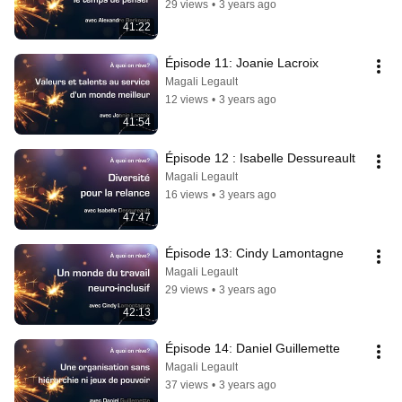
29 views
•
3 years ago
41:22
Épisode 11: Joanie Lacroix
Magali Legault
12 views
•
3 years ago
41:54
Épisode 12 : Isabelle Dessureault
Magali Legault
16 views
•
3 years ago
47:47
Épisode 13: Cindy Lamontagne
Magali Legault
29 views
•
3 years ago
42:13
Épisode 14: Daniel Guillemette
Magali Legault
37 views
•
3 years ago