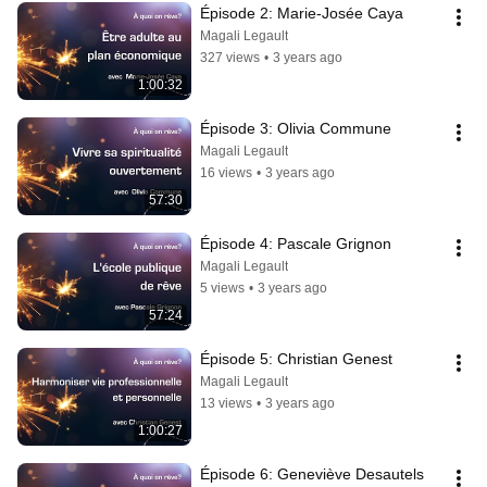
Épisode 2: Marie-Josée Caya
Magali Legault
327 views
•
3 years ago
1:00:32
Épisode 3: Olivia Commune
Magali Legault
16 views
•
3 years ago
57:30
Épisode 4: Pascale Grignon
Magali Legault
5 views
•
3 years ago
57:24
Épisode 5: Christian Genest
Magali Legault
13 views
•
3 years ago
1:00:27
Épisode 6: Geneviève Desautels