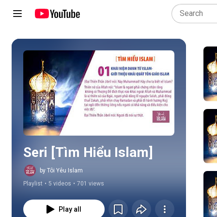
Play all
Seri [Tìm Hiểu Islam]
by Tôi Yêu Islam
Playlist
•
5 videos
•
701 views
Play all