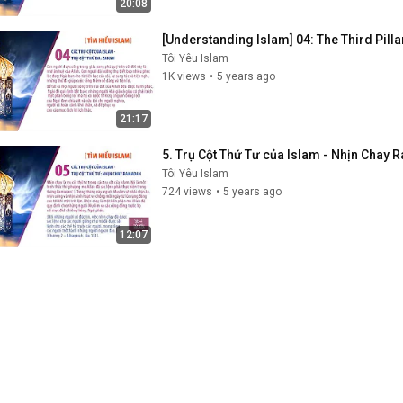
20:08
[Understanding Islam] 04: The Third Pilla
Tôi Yêu Islam
1K views
•
5 years ago
21:17
5. Trụ Cột Thứ Tư của Islam - Nhịn Chay
Tôi Yêu Islam
724 views
•
5 years ago
12:07