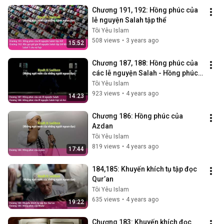
Chương 191, 192: Hồng phúc của 
lễ nguyện Salah tập thể
Tôi Yêu Islam
508 views
•
3 years ago
15:52
Chương 187, 188: Hồng phúc của 
các lễ nguyện Salah - Hồng phúc 
của lễ nguyện Salah Fajr và Asr
Tôi Yêu Islam
923 views
•
4 years ago
14:23
Chương 186: Hồng phúc của 
Azdan
Tôi Yêu Islam
819 views
•
4 years ago
17:44
184,185: Khuyến khích tụ tập đọc 
Qur’an
Tôi Yêu Islam
635 views
•
4 years ago
19:22
Chương 183: Khuyến khích đọc 