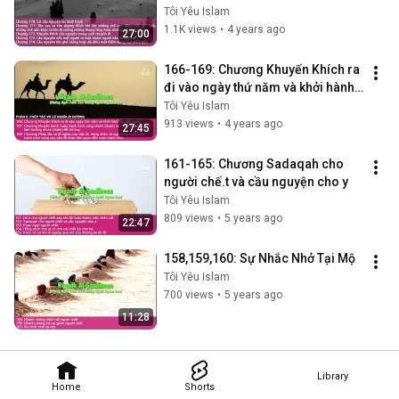
Tôi Yêu Islam
1.1K views
•
4 years ago
27:00
166-169: Chương Khuyến Khích ra 
đi vào ngày thứ năm và khởi hành 
lúc đầu ngày
Tôi Yêu Islam
913 views
•
4 years ago
27:45
161-165: Chương Sadaqah cho 
người chế.t và cầu nguyện cho y
Tôi Yêu Islam
809 views
•
5 years ago
22:47
158,159,160: Sự Nhắc Nhở Tại Mộ
Tôi Yêu Islam
700 views
•
5 years ago
11:28
Library
Home
Shorts