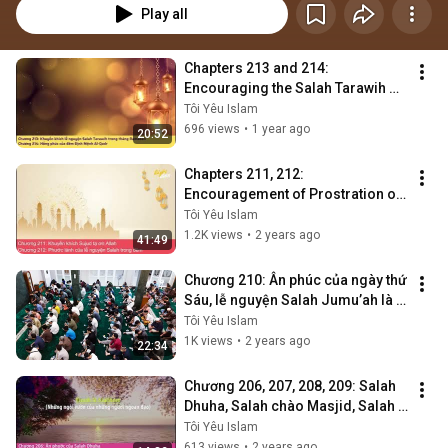
Play all
Chapters 213 and 214: 
Encouraging the Salah Tarawih 
prayer during Ramadan.
Tôi Yêu Islam
696 views
•
1 year ago
20:52
Chapters 211, 212: 
Encouragement of Prostration of 
Gratitude to Allah - The Blessings 
Tôi Yêu Islam
of Night Pr...
1.2K views
•
2 years ago
41:49
Chương 210: Ân phúc của ngày thứ 
Sáu, lễ nguyện Salah Jumu’ah là 
bắt buộc
Tôi Yêu Islam
1K views
•
2 years ago
22:34
Chương 206, 207, 208, 209: Salah 
Dhuha, Salah chào Masjid, Salah 
hai Rak’ah sau khi làm Wudu’
Tôi Yêu Islam
613 views
•
2 years ago