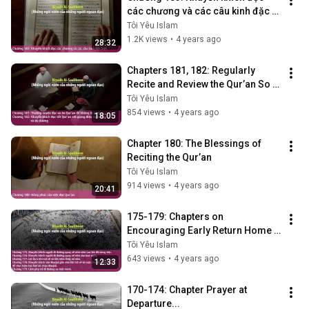
các chương và các câu kinh đặc 
biệt
Tôi Yêu Islam
1.2K views
•
4 years ago
28:32
Chapters 181, 182: Regularly 
Recite and Review the Qur’an So 
As Not to Forget
Tôi Yêu Islam
854 views
•
4 years ago
18:05
Chapter 180: The Blessings of 
Reciting the Qur’an
Tôi Yêu Islam
914 views
•
4 years ago
20:41
175-179: Chapters on 
Encouraging Early Return Home 
After Finishing Work
Tôi Yêu Islam
643 views
•
4 years ago
12:33
170-174: Chapter Prayer at 
Departure...