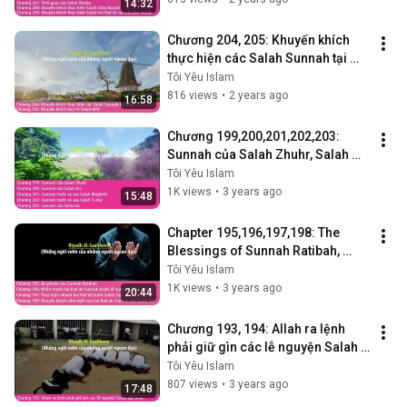
14:32
Chương 204, 205: Khuyến khích 
thực hiện các Salah Sunnah tại 
nhà - Khuyến khích duy trì Salah 
Tôi Yêu Islam
Witr
816 views
•
2 years ago
16:58
Chương 199,200,201,202,203: 
Sunnah của Salah Zhuhr, Salah 
Asr, Salah Maghrib, Salah ‘I-sha’, 
Tôi Yêu Islam
Jumu’ah
1K views
•
3 years ago
15:48
Chapter 195,196,197,198: The 
Blessings of Sunnah Ratibah, 
Emphasizing the Two Rak’ah 
Tôi Yêu Islam
Sunnahs Befo...
1K views
•
3 years ago
20:44
Chương 193, 194: Allah ra lệnh 
phải giữ gìn các lễ nguyện Salah 
bắt buộc
Tôi Yêu Islam
807 views
•
3 years ago
17:48