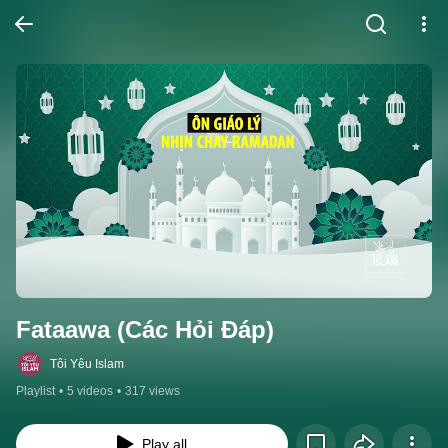
Fataawa (Các Hỏi Đáp)
Tôi Yêu Islam
Playlist
•
5 videos
•
317 views
Play all