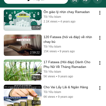
Ôn giáo lý nhịn chay Ramadan
Tôi Yêu Islam
2.1K views
•
4 years ago
21:04
120 Fatawa (hỏi và đáp) về nhịn 
chay bù
Tôi Yêu Islam
15K views
•
9 years ago
2:59:22
17 Fatawa (Hỏi đáp) Dành Cho 
Phụ Nữ Về Tháng Ramadan
Tôi Yêu Islam
5K views
•
9 years ago
34:12
Cho Vai Lấy Lãi & Ngân Hàng
Tôi Yêu Islam
6K views
•
9 years ago
31:46