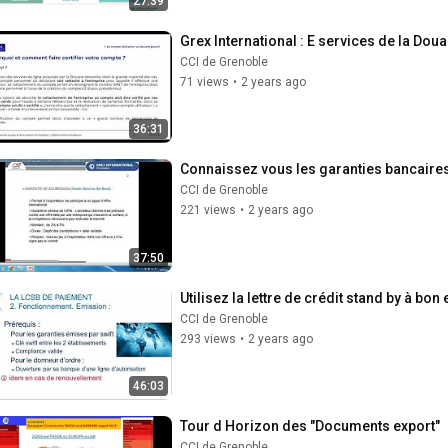
27:39
Grex International : E services de la Dou
CCI de Grenoble
71 views
•
2 years ago
36:31
Connaissez vous les garanties bancaires 
CCI de Grenoble
221 views
•
2 years ago
37:50
Utilisez la lettre de crédit stand by à bon
CCI de Grenoble
293 views
•
2 years ago
46:03
Tour d Horizon des "Documents export"
CCI de Grenoble