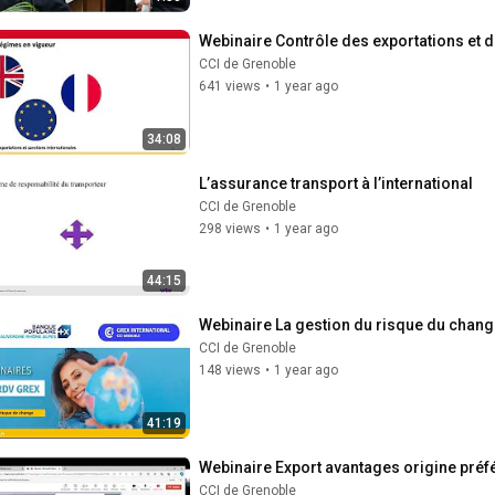
Webinaire Contrôle des exportations et d
CCI de Grenoble
641 views
•
1 year ago
34:08
L’assurance transport à l’international
CCI de Grenoble
298 views
•
1 year ago
44:15
Webinaire La gestion du risque du chan
CCI de Grenoble
148 views
•
1 year ago
41:19
Webinaire Export avantages origine préfé
CCI de Grenoble