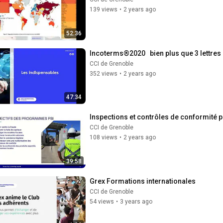
139 views
•
2 years ago
52:36
Incoterms®2020   bien plus que 3 lettres 
CCI de Grenoble
352 views
•
2 years ago
47:34
Inspections et contrôles de conformité
CCI de Grenoble
108 views
•
2 years ago
39:58
Grex Formations internationales
CCI de Grenoble
54 views
•
3 years ago