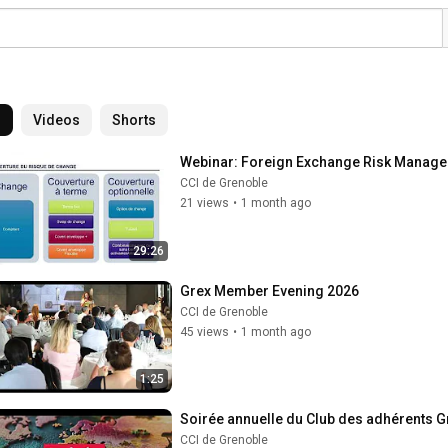
l
Videos
Shorts
Webinar: Foreign Exchange Risk Managem
CCI de Grenoble
21 views
•
1 month ago
29:26
Grex Member Evening 2026
CCI de Grenoble
45 views
•
1 month ago
1:25
Soirée annuelle du Club des adhérents Gr
CCI de Grenoble