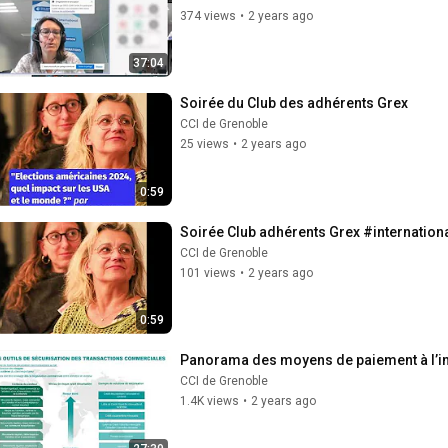
374 views
•
2 years ago
37:04
Soirée du Club des adhérents Grex
CCI de Grenoble
25 views
•
2 years ago
0:59
Soirée Club adhérents Grex #internation
CCI de Grenoble
101 views
•
2 years ago
0:59
Panorama des moyens de paiement à l’in
CCI de Grenoble
1.4K views
•
2 years ago