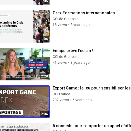
1:06
Grex Formations internationales
CCI de Grenoble
18 views
•
3 years ago
1:06
Enlaps crève l’écran !
CCI de Grenoble
41 views
•
3 years ago
2:28
Export Game : le jeu pour sensibiliser l
CCI France
237 views
•
6 years ago
2:04
5 conseils pour remporter un appel d'off