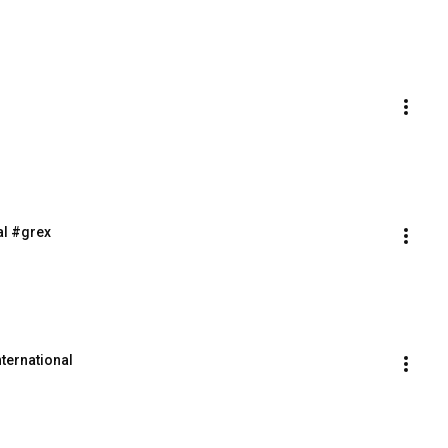
al #grex
ternational