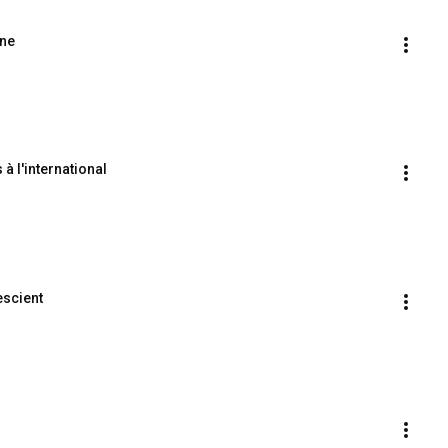
ane
à l'international
 escient