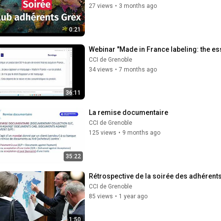
27 views
•
3 months ago
0:21
Webinar "Made in France labeling: the es
CCI de Grenoble
34 views
•
7 months ago
36:11
La remise documentaire
CCI de Grenoble
125 views
•
9 months ago
35:22
Rétrospective de la soirée des adhérent
CCI de Grenoble
85 views
•
1 year ago
1:50