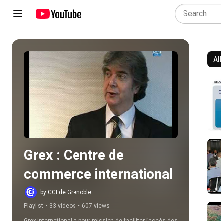
Al
Play all
Grex : Centre de 
commerce international
by CCI de Grenoble
Playlist
•
33 videos
•
607 views
Grex international a pour mission de faciliter l’accès des 