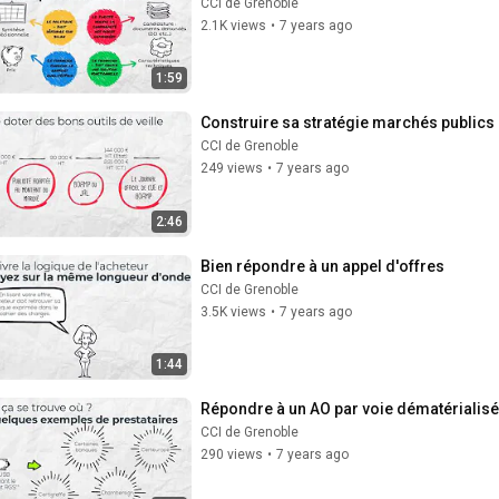
CCI de Grenoble
2.1K views
•
7 years ago
1:59
Construire sa stratégie marchés publics
CCI de Grenoble
249 views
•
7 years ago
2:46
Bien répondre à un appel d'offres
CCI de Grenoble
3.5K views
•
7 years ago
1:44
Répondre à un AO par voie dématérialis
CCI de Grenoble
290 views
•
7 years ago