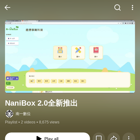
NaniBox 2.0全新推出
南一數位
Playlist
•
2 videos
•
8,675 views
Play all