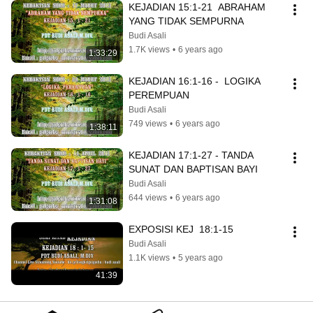
KEJADIAN 15:1-21  ABRAHAM 
YANG TIDAK SEMPURNA
Budi Asali
1.7K views
•
6 years ago
1:33:29
KEJADIAN 16:1-16 -  LOGIKA 
PEREMPUAN
Budi Asali
749 views
•
6 years ago
1:38:11
KEJADIAN 17:1-27 - TANDA 
SUNAT DAN BAPTISAN BAYI
Budi Asali
644 views
•
6 years ago
1:31:08
EXPOSISI KEJ  18:1-15
Budi Asali
1.1K views
•
5 years ago
41:39