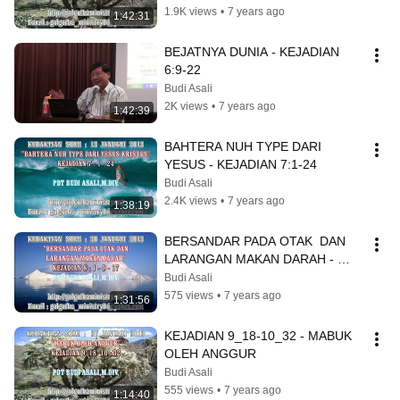
1.9K views
•
7 years ago
1:42:31
BEJATNYA DUNIA - KEJADIAN 
6:9-22
Budi Asali
2K views
•
7 years ago
1:42:39
BAHTERA NUH TYPE DARI 
YESUS - KEJADIAN 7:1-24
Budi Asali
2.4K views
•
7 years ago
1:38:19
BERSANDAR PADA OTAK  DAN 
LARANGAN MAKAN DARAH - 
KEJADIAN 8:1-9:17
Budi Asali
575 views
•
7 years ago
1:31:56
KEJADIAN 9_18-10_32 - MABUK 
OLEH ANGGUR
Budi Asali
555 views
•
7 years ago
1:14:40