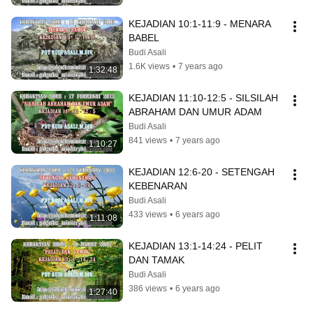
KEJADIAN 10:1-11:9 - MENARA 
BABEL
Budi Asali
1.6K views
•
7 years ago
1:32:48
KEJADIAN 11:10-12:5 - SILSILAH 
ABRAHAM DAN UMUR ADAM
Budi Asali
841 views
•
7 years ago
1:10:27
KEJADIAN 12:6-20 - SETENGAH 
KEBENARAN
Budi Asali
433 views
•
6 years ago
1:11:08
KEJADIAN 13:1-14:24 - PELIT 
DAN TAMAK
Budi Asali
386 views
•
6 years ago
1:27:40