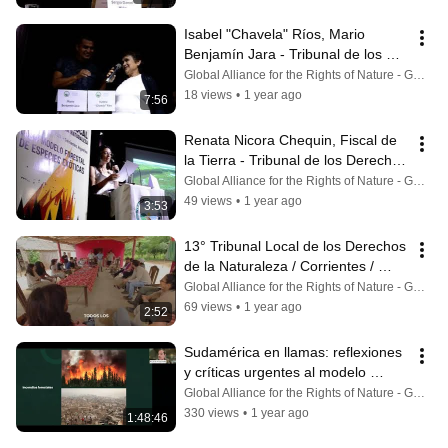
Isabel "Chavela" Ríos, Mario 
Benjamín Jara - Tribunal de los 
Derechos de la Naturaleza en 
Global Alliance for the Rights of Nature - GARN
Corrientes
18 views
•
1 year ago
7:56
Renata Nicora Chequin, Fiscal de 
la Tierra - Tribunal de los Derechos 
de la Naturaleza en Corrientes
Global Alliance for the Rights of Nature - GARN
49 views
•
1 year ago
3:53
13° Tribunal Local de los Derechos 
de la Naturaleza / Corrientes / 
Argentina / 2024
Global Alliance for the Rights of Nature - GARN
69 views
•
1 year ago
2:52
Sudamérica en llamas: reflexiones 
y críticas urgentes al modelo 
forestal en el Cono Sur
Global Alliance for the Rights of Nature - GARN
330 views
•
1 year ago
1:48:46