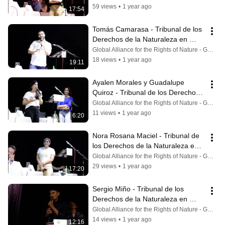
59 views
•
1 year ago
17:54
Tomás Camarasa - Tribunal de los 
Derechos de la Naturaleza en 
Corrientes
Global Alliance for the Rights of Nature - GARN
18 views
•
1 year ago
19:11
Ayalen Morales y Guadalupe 
Quiroz - Tribunal de los Derechos 
de la Naturaleza en Corrientes
Global Alliance for the Rights of Nature - GARN
11 views
•
1 year ago
6:20
Nora Rosana Maciel - Tribunal de 
los Derechos de la Naturaleza en 
Corrientes
Global Alliance for the Rights of Nature - GARN
29 views
•
1 year ago
17:20
Sergio Miño - Tribunal de los 
Derechos de la Naturaleza en 
Corrientes
Global Alliance for the Rights of Nature - GARN
14 views
•
1 year ago
12:16