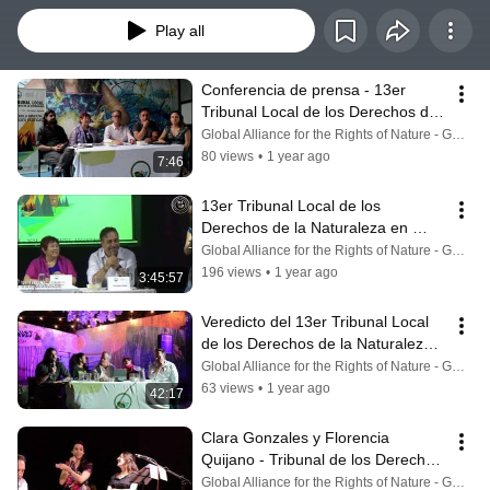
Play all
Conferencia de prensa - 13er 
Tribunal Local de los Derechos de 
la Naturaleza en Corrientes
Global Alliance for the Rights of Nature - GARN
80 views
•
1 year ago
7:46
13er Tribunal Local de los 
Derechos de la Naturaleza en 
Corrientes, Argentina
Global Alliance for the Rights of Nature - GARN
196 views
•
1 year ago
3:45:57
Veredicto del 13er Tribunal Local 
de los Derechos de la Naturaleza - 
Corrientes
Global Alliance for the Rights of Nature - GARN
63 views
•
1 year ago
42:17
Clara Gonzales y Florencia 
Quijano - Tribunal de los Derechos 
de la Naturaleza en Corrientes
Global Alliance for the Rights of Nature - GARN