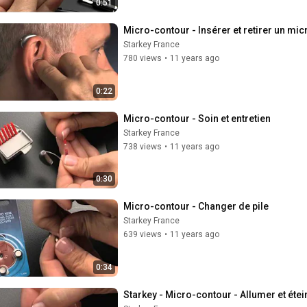
0:51
Micro-contour - Insérer et retirer un mi
Starkey France
780 views
•
11 years ago
0:22
Micro-contour - Soin et entretien
Starkey France
738 views
•
11 years ago
0:30
Micro-contour - Changer de pile
Starkey France
639 views
•
11 years ago
0:34
Starkey - Micro-contour - Allumer et éte