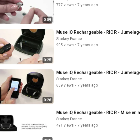
777 views
•
7 years ago
0:09
Muse iQ Rechargeable - RIC R - Jumelage
Starkey France
905 views
•
7 years ago
0:25
Muse iQ Rechargeable - RIC R - Jumelage
Starkey France
639 views
•
7 years ago
0:26
Muse iQ Rechargeable - RIC R - Mise en m
Starkey France
491 views
•
7 years ago