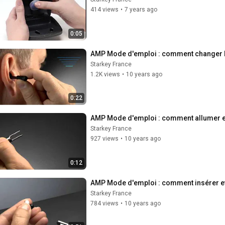
414 views
•
7 years ago
0:05
AMP Mode d'emploi : comment changer l
Starkey France
1.2K views
•
10 years ago
0:22
AMP Mode d'emploi : comment allumer et
Starkey France
927 views
•
10 years ago
0:12
AMP Mode d'emploi : comment insérer et r
Starkey France
784 views
•
10 years ago