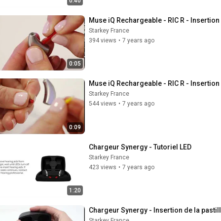
0:40
Muse iQ Rechargeable - RIC R - Insertion
Starkey France
394 views
•
7 years ago
0:05
Muse iQ Rechargeable - RIC R - Insertio
Starkey France
544 views
•
7 years ago
0:09
Chargeur Synergy - Tutoriel LED
Starkey France
423 views
•
7 years ago
1:20
Chargeur Synergy - Insertion de la pasti
Starkey France