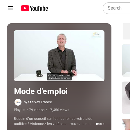
Play all
Mode d'emploi
by Starkey France
Playlist
•
79 videos
•
17,450 views
Besoin d'un conseil sur l'utilisation de votre aide 
auditive ? Visionnez les vidéos et trouvez le mode 
...more
d'emploi qu'il vous faut !