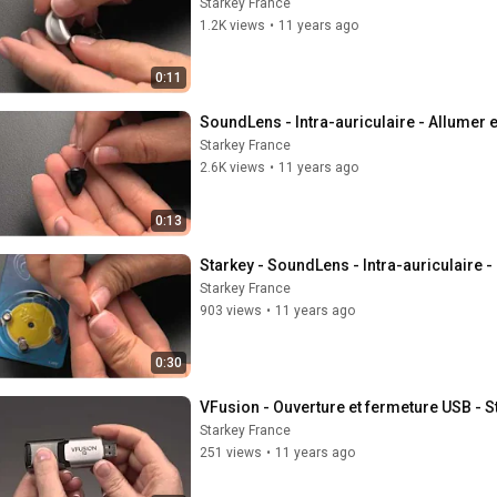
Starkey France
1.2K views
•
11 years ago
0:11
SoundLens - Intra-auriculaire - Allumer et
Starkey France
2.6K views
•
11 years ago
0:13
Starkey - SoundLens - Intra-auriculaire -
Starkey France
903 views
•
11 years ago
0:30
VFusion - Ouverture et fermeture USB - S
Starkey France
251 views
•
11 years ago