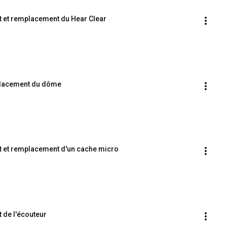
ait et remplacement du Hear Clear
mplacement du dôme
ait et remplacement d'un cache micro
t de l'écouteur