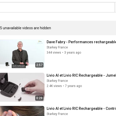
5 unavailable videos are hidden
Dave Fabry - Performances rechargeabl
Starkey France
344 views
•
3 years ago
2:57
Livio AI et Livio RIC Rechargeable - Ju
Starkey France
2.4K views
•
7 years ago
0:29
Livio AI et Livio RIC Rechargeable - Contrô
Starkey France