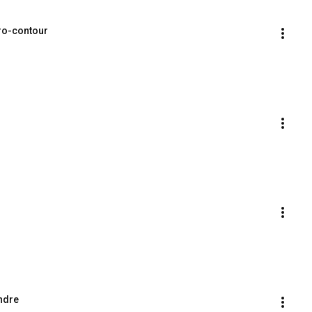
cro-contour
indre