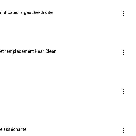
 indicateurs gauche-droite
n et remplacement Hear Clear
lle asséchante