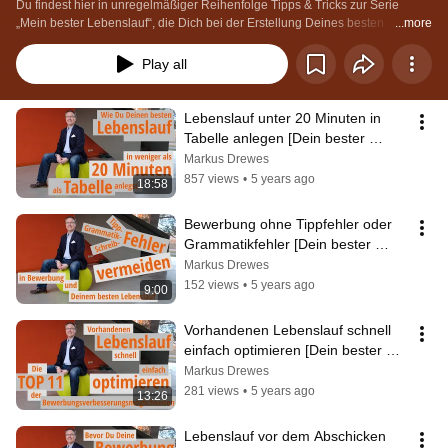
Du findest hier in unregelmäßiger Reihenfolge Tipps & Tricks zur Serie 
„Mein bester Lebenslauf“, die Dich bei der Erstellung Deines besten 
...more
Lebenslaufes unterstützen und die Erarbeitung wesentlich erleichtern.
Play all
Lebenslauf unter 20 Minuten in 
Tabelle anlegen [Dein bester 
Lebenslauf, Tipps und Tricks #1], 
Markus Drewes
2021
857 views
•
5 years ago
18:58
Bewerbung ohne Tippfehler oder 
Grammatikfehler [Dein bester 
Lebenslauf, Tipps und Tricks #2], 
Markus Drewes
2021
152 views
•
5 years ago
9:00
Vorhandenen Lebenslauf schnell 
einfach optimieren [Dein bester 
Lebenslauf, Tipps & Tricks #3], 
Markus Drewes
2021
281 views
•
5 years ago
13:26
Lebenslauf vor dem Abschicken 