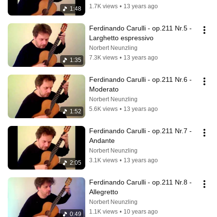
1.7K views
•
13 years ago
1:48
Ferdinando Carulli - op.211 Nr.5 - 
Larghetto espressivo
Norbert Neunzling
7.3K views
•
13 years ago
1:35
Ferdinando Carulli - op.211 Nr.6 - 
Moderato
Norbert Neunzling
5.6K views
•
13 years ago
1:52
Ferdinando Carulli - op.211 Nr.7 - 
Andante
Norbert Neunzling
3.1K views
•
13 years ago
2:05
Ferdinando Carulli - op.211 Nr.8 - 
Allegretto
Norbert Neunzling
1.1K views
•
10 years ago
0:49