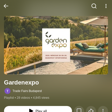
Gardenexpo
Trade Fairs Budapest
Playlist
•
28 videos
•
4,845 views
Play all