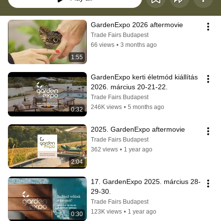
GardenExpo 2026 aftermovie
Trade Fairs Budapest
66 views
•
3 months ago
1:55
GardenExpo kerti életmód kiállítás 
2026. március 20-21-22.
Trade Fairs Budapest
246K views
•
5 months ago
0:32
2025. GardenExpo aftermovie
Trade Fairs Budapest
362 views
•
1 year ago
2:04
17. GardenExpo 2025. március 28-
29-30.
Trade Fairs Budapest
123K views
•
1 year ago
0:30