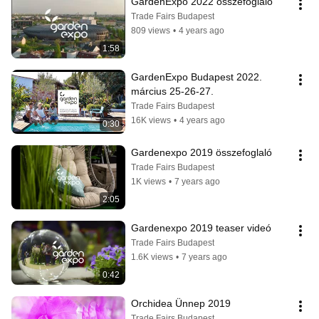
GardenExpo 2022 összefoglaló
Trade Fairs Budapest
809 views
•
4 years ago
1:58
GardenExpo Budapest 2022. 
március 25-26-27.
Trade Fairs Budapest
16K views
•
4 years ago
0:30
Gardenexpo 2019 összefoglaló
Trade Fairs Budapest
1K views
•
7 years ago
2:05
Gardenexpo 2019 teaser videó
Trade Fairs Budapest
1.6K views
•
7 years ago
0:42
Orchidea Ünnep 2019
Trade Fairs Budapest