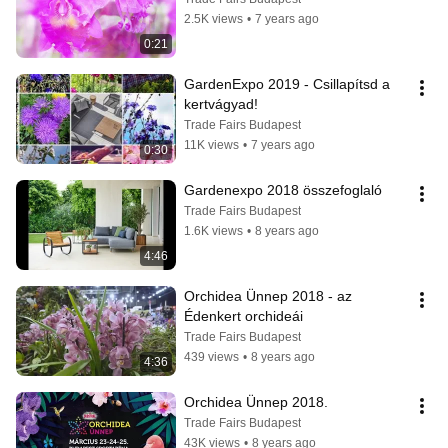
2.5K views
•
7 years ago
0:21
GardenExpo 2019 - Csillapítsd a 
kertvágyad!
Trade Fairs Budapest
11K views
•
7 years ago
0:30
Gardenexpo 2018 összefoglaló
Trade Fairs Budapest
1.6K views
•
8 years ago
4:46
Orchidea Ünnep 2018 - az 
Édenkert orchideái
Trade Fairs Budapest
439 views
•
8 years ago
4:36
Orchidea Ünnep 2018.
Trade Fairs Budapest
43K views
•
8 years ago