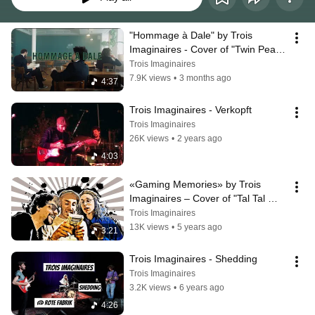
"Hommage à Dale" by Trois 
Imaginaires - Cover of "Twin Peaks 
Theme"
Trois Imaginaires
7.9K views
•
3 months ago
4:37
Trois Imaginaires - Verkopft
Trois Imaginaires
26K views
•
2 years ago
4:03
«Gaming Memories» by Trois 
Imaginaires – Cover of "Tal Tal 
Heights, The Legend of Zelda"
Trois Imaginaires
13K views
•
5 years ago
3:21
Trois Imaginaires - Shedding
Trois Imaginaires
3.2K views
•
6 years ago
4:26