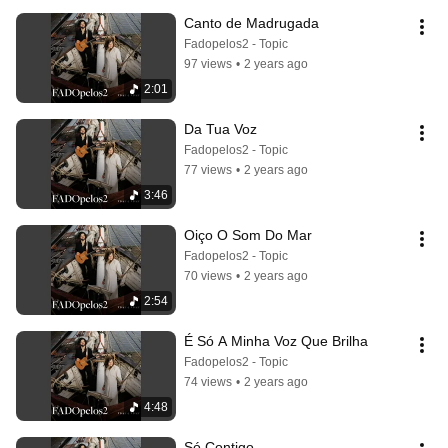
Canto de Madrugada
Fadopelos2 - Topic
97 views
•
2 years ago
2:01
Da Tua Voz
Fadopelos2 - Topic
77 views
•
2 years ago
3:46
Oiço O Som Do Mar
Fadopelos2 - Topic
70 views
•
2 years ago
2:54
É Só A Minha Voz Que Brilha
Fadopelos2 - Topic
74 views
•
2 years ago
4:48
Só Contigo