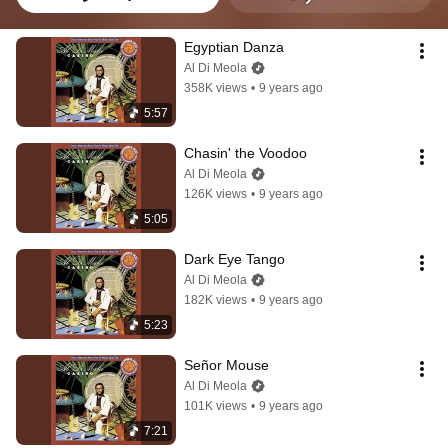
Egyptian Danza
Al Di Meola
358K views
•
9 years ago
5:57
Chasin' the Voodoo
Al Di Meola
126K views
•
9 years ago
5:05
Dark Eye Tango
Al Di Meola
182K views
•
9 years ago
5:23
Señor Mouse
Al Di Meola
101K views
•
9 years ago
7:21