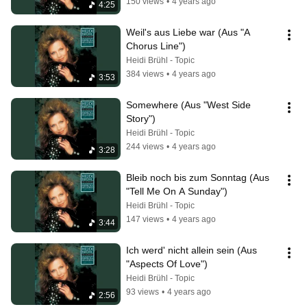
150 views
•
4 years ago
4:25
Weil's aus Liebe war (Aus "A 
Chorus Line")
Heidi Brühl - Topic
384 views
•
4 years ago
3:53
Somewhere (Aus "West Side 
Story")
Heidi Brühl - Topic
244 views
•
4 years ago
3:28
Bleib noch bis zum Sonntag (Aus 
"Tell Me On A Sunday")
Heidi Brühl - Topic
147 views
•
4 years ago
3:44
Ich werd' nicht allein sein (Aus 
"Aspects Of Love")
Heidi Brühl - Topic
93 views
•
4 years ago
2:56