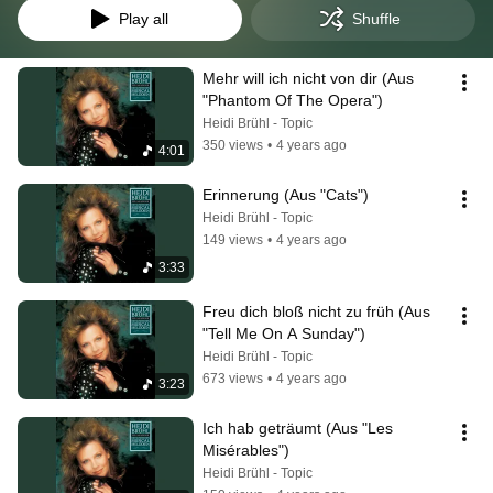
Play all
Shuffle
Mehr will ich nicht von dir (Aus 
"Phantom Of The Opera")
Heidi Brühl - Topic
350 views
•
4 years ago
4:01
Erinnerung (Aus "Cats")
Heidi Brühl - Topic
149 views
•
4 years ago
3:33
Freu dich bloß nicht zu früh (Aus 
"Tell Me On A Sunday")
Heidi Brühl - Topic
673 views
•
4 years ago
3:23
Ich hab geträumt (Aus "Les 
Misérables")
Heidi Brühl - Topic