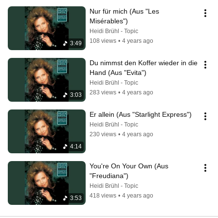
Nur für mich (Aus "Les 
Misérables")
Heidi Brühl - Topic
108 views
•
4 years ago
3:49
Du nimmst den Koffer wieder in die 
Hand (Aus "Evita")
Heidi Brühl - Topic
283 views
•
4 years ago
3:03
Er allein (Aus "Starlight Express")
Heidi Brühl - Topic
230 views
•
4 years ago
4:14
You're On Your Own (Aus 
"Freudiana")
Heidi Brühl - Topic
418 views
•
4 years ago
3:53