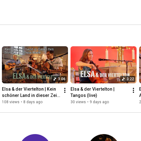
3:06
3:22
Elsa & der Viertelton | Kein 
Elsa & der Viertelton | 
E
schöner Land in dieser Zeit 
Tangos (live)
/ Zorouny Kol Sana Marra 
108 views
•
8 days ago
30 views
•
9 days ago
(live)