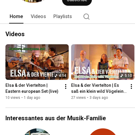
Home
Videos
Playlists
Videos
4:14
5:10
Elsa & der Viertelton | 
Elsa & der Viertelton | Es 
Eastern european Set (live)
saß ein klein wild Vögelein & 
Ghazali (live)
10 views
•
1 day ago
27 views
•
3 days ago
Interessantes aus der Musik-Familie