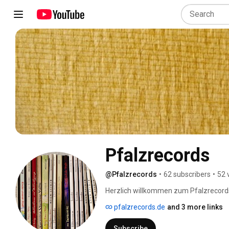
Pfalzrecords
@Pfalzrecords
•
62 subscribers
•
52 
Herzlich willkommen zum Pfalzrecords
pfalzrecords.de
and 3 more links
Subscribe