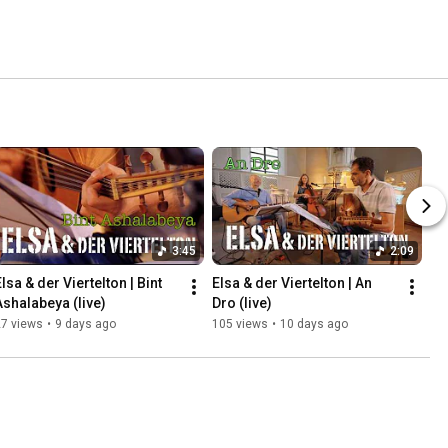
3:45
2:09
lsa & der Viertelton | Bint 
Elsa & der Viertelton | An 
Ashalabeya (live)
Dro (live)
27 views
•
9 days ago
105 views
•
10 days ago