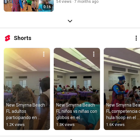
54 views
7 months ago
0:16
Shorts
New Smyrna Beach 
New Smyrna Beach 
New Smyrna Bea
FL adultos 
FL niños vs niñas con 
FL competencia d
participando en 
globos en el 
hula hoop en el 
juegos del 
cumpleaños de 
cumpleaños de 
1.2K views
1.3K views
1.6K views
cumpleaños de 
Aydna
Aydna
Aydna