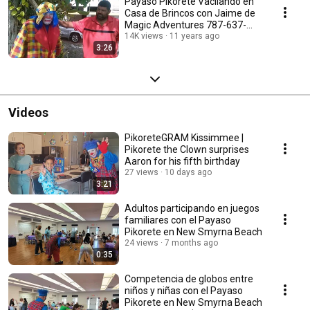
Payaso Pikorete Vacilando en
Casa de Brincos con Jaime de
Magic Adventures 787-637-
0961
14K views
11 years ago
3:26
Videos
PikoreteGRAM Kissimmee |
Pikorete the Clown surprises
Aaron for his fifth birthday
27 views
10 days ago
3:21
Adultos participando en juegos
familiares con el Payaso
Pikorete en New Smyrna Beach
24 views
7 months ago
0:35
Competencia de globos entre
niños y niñas con el Payaso
Pikorete en New Smyrna Beach