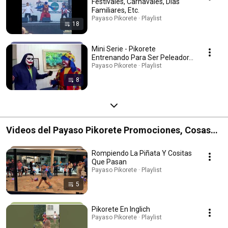
Festivales, Carnavales, Días
Familiares, Etc.
Payaso Pikorete · Playlist
18
Mini Serie - Pikorete
Entrenando Para Ser Peleador...
Payaso Pikorete · Playlist
8
Videos del Payaso Pikorete Promociones, Cosas
Que Pasan, English, Otros Personajes
Rompiendo La Piñata Y Cositas
Que Pasan
Payaso Pikorete · Playlist
5
Pikorete En Inglich
Payaso Pikorete · Playlist