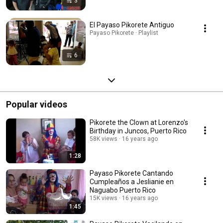
3
El Payaso Pikorete Antiguo
Payaso Pikorete · Playlist
6
Popular videos
Pikorete the Clown at Lorenzo's
Birthday in Juncos, Puerto Rico
58K views
16 years ago
1:28
Payaso Pikorete Cantando
Cumpleaños a Jeslianie en
Naguabo Puerto Rico
15K views
16 years ago
1:45