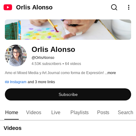
Orlis Alonso
Orlis Alonso
@OrlisAlonso
4.53K subscribers
•
64 videos
Amo el Mixed Media y Art Journal como forma de Expresión! 
...more
Instagram
and 3 more links
Subscribe
Home
Videos
Live
Playlists
Posts
Search
Videos