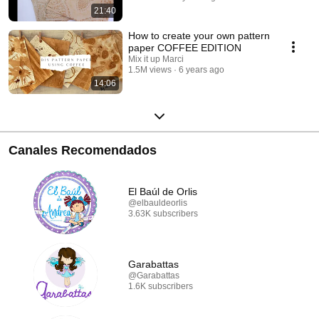
21:40
How to create your own pattern
paper COFFEE EDITION
Mix it up Marci
1.5M views
6 years ago
14:06
Canales Recomendados
El Baúl de Orlis
@elbauldeorlis
3.63K subscribers
Garabattas
@Garabattas
1.6K subscribers