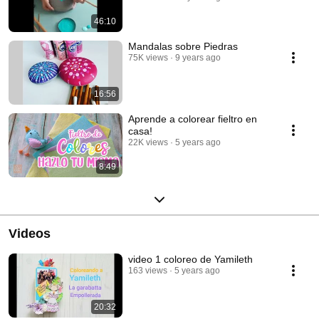
46:10
Mandalas sobre Piedras
75K views
9 years ago
16:56
Aprende a colorear fieltro en
casa!
22K views
5 years ago
8:49
Videos
video 1 coloreo de Yamileth
163 views
5 years ago
20:32