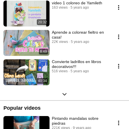
video 1 coloreo de Yamileth
163 views
5 years ago
20:32
Aprende a colorear fieltro en
casa!
22K views
5 years ago
8:49
Convierte ladrillos en libros
decorativos!!!
516 views
5 years ago
40:34
Popular videos
Pintando mandalas sobre
piedras
221K views
9 years ago